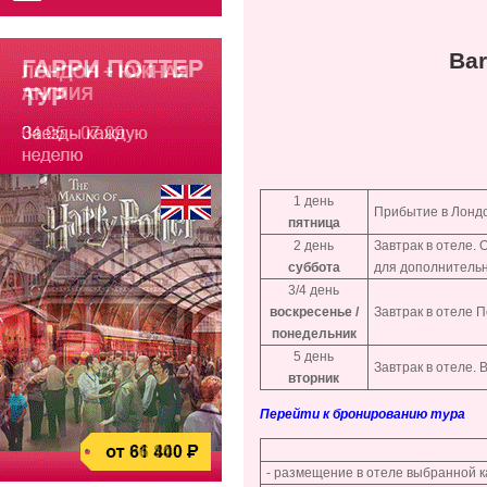
Bar
1 день
Прибытие в Лондо
пятница
2 день
Завтрак в отеле.
суббота
для дополнительн
3/4 день
воскресенье /
Завтрак в отеле 
понедельник
5 день
Завтрак в отеле. 
вторник
Перейти к бронированию тура
- размещение в отеле выбранной к