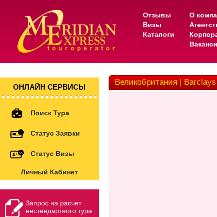
Отзывы
О комп
Визы
Агентс
Каталоги
Корпор
Ваканс
Великобритания | Barclays
ОНЛАЙН СЕРВИСЫ
Поиск Тура
Статус Заявки
Статус Визы
Личный Кабинет
Запрос на расчет
нестандартного тура