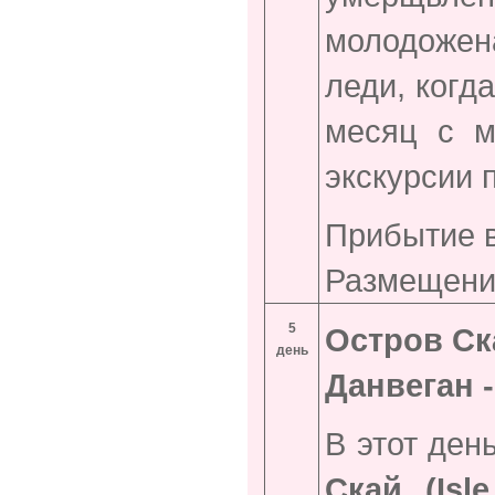
молодожен
леди, когд
месяц с м
экскурсии 
Прибытие в
Размещение
5
Остров Ск
день
Данвеган -
В этот ден
Скай (Isl