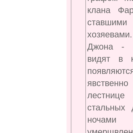
клана Фар
ставшими 
хозяевам
Джона - Ч
видят в к
появляют
явственно
лестнице
стальных 
ночами 
умерщвлен