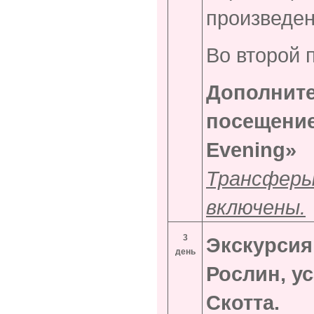
произведен
Во второй 
Допол
посещени
Evening»
с
Трансферы
включены.
3
Экскурсия
день
Рослин, у
Скотта.