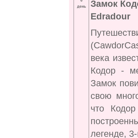
6
Замок Код
день
Edradour
Путешеств
(
Cawdor
Cas
века извес
Кодор - м
Замок пов
свою мног
что Кодор
построен
легенде, 3