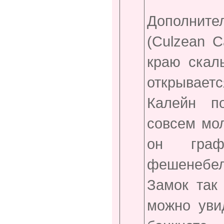
Дополните
(
Culzean
C
краю скал
открываетс
Калейн п
совсем мол
он граф
фешенебе
Замок так
можно уви