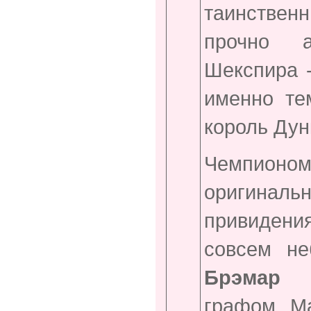
таинстве
прочно а
Шекспира -
именно те
король Дун
Чемпион
оригинал
привидени
совсем н
Брэмар 
графом Ма