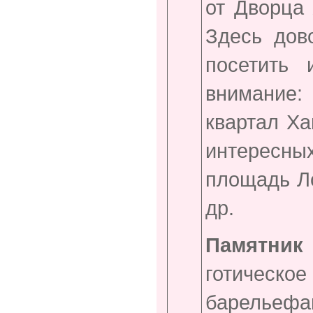
от Дворца 
Здесь дов
посетить
внимание:
квартал Ха
интересн
площадь Ло
др.
Памятник 
готическ
барельеф