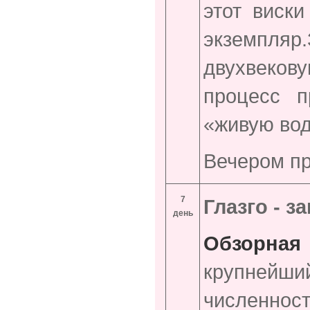
этот виск
экземпля
двухвеков
процесс п
«живую во
Вечером пр
7
Глазго - з
день
Обзорная
крупнейш
численнос