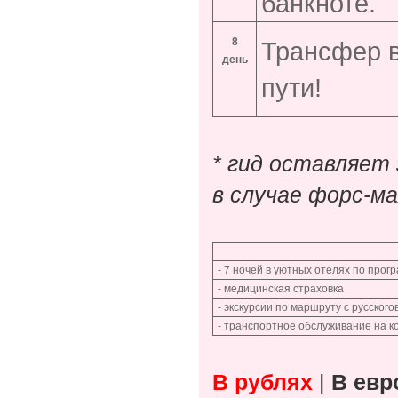
банкноте.
8
Трансфер в
день
пути!
* гид оставляет 
в случае форс-м
- 7 ночей в уютных отелях по прог
- медицинская страховка
- экскурсии по маршруту с русског
- транспортное обслуживание на 
В рублях
|
В евр