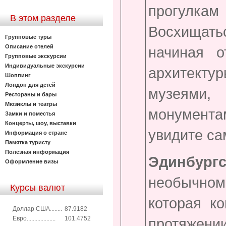
прогулка
В этом разделе
Восхищать
Групповые туры
Описание отелей
начиная о
Групповые экскурсии
Индивидуальные экскурсии
архитект
Шоппинг
Лондон для детей
музеями
Рестораны и бары
Мюзиклы и театры
монумент
Замки и поместья
Концерты, шоу, выставки
увидите са
Информация о стране
Памятка туристу
Полезная информация
Эдинбургс
Оформление визы
необычно
Курсы валют
которая к
Доллар США........
87.9182
Евро...................
101.4752
протяже