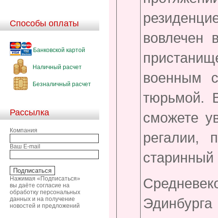
резиденц
Способы оплаты
вовлечен 
Банковской картой
пристани
Наличный расчет
военным с
Безналичный расчет
тюрьмой. 
Рассылка
сможете у
Компания
регалии, 
Ваш E-mail
старинный 
Нажимая «Подписаться»
Средневе
вы даёте согласие на
обработку персональных
Эдинбурга
данных и на получение
новостей и предложений