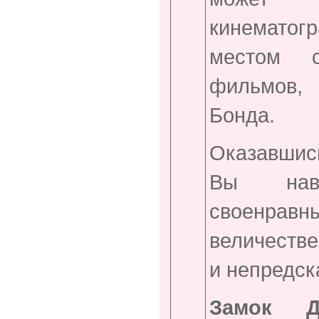
кинематог
местом с
фильмов,
Бонда.
Оказавшис
Вы наве
своенра
величестве
и непредск
Замок 