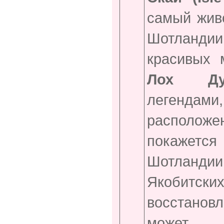
самый жив
Шотланди
красивых 
Лох Ду
легендами
расположен
покажетс
Шотланд
Якобитски
восстановл
может