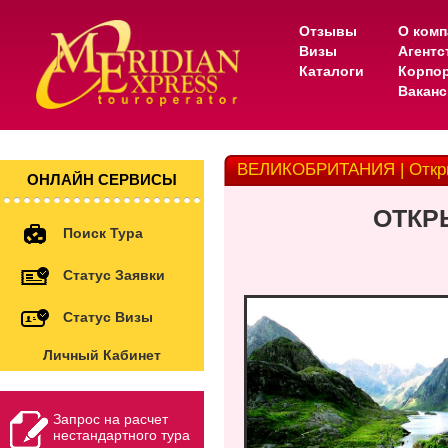
Отзывы
О комп
Визы
Агентс
Каталоги
Корпо
Вакан
ВЕЛИКОБРИТАНИЯ | Откры
ОНЛАЙН СЕРВИСЫ
ОТКРЫ
Поиск Тура
Статус Заявки
Статус Визы
Личный Кабинет
Запрос на расчет
нестандартного тура