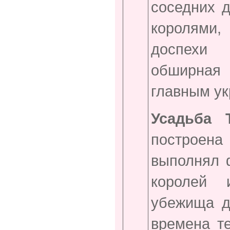
соседних 
королями
доспехи 
обширная
главным ук
Усадьба 
построен
выполнял 
королей 
убежища д
времена т