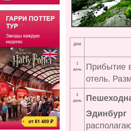
ДНИ
1
Прибытие в
день
отель. Раз
2
Пешеходна
день
Эдинб
распола