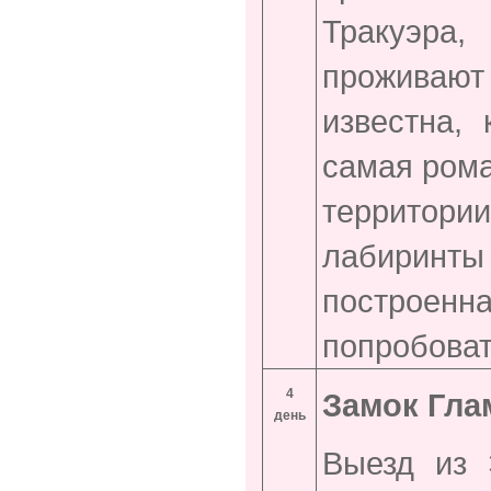
Тракуэра,
проживают
известна,
самая рома
территори
лабирин
построенн
попробоват
4
Замок Гла
день
Выезд из 