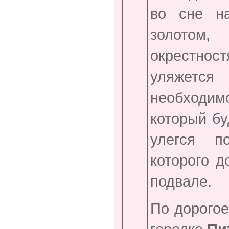
во сне н
золотом,
окрестнос
уляжетс
необходим
который бу
улегся п
которого д
подвале.
По дорогое