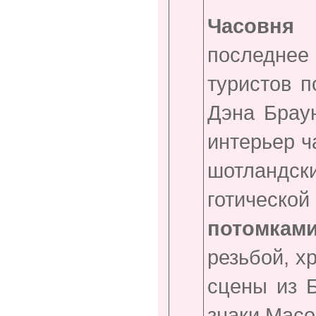
Часовня
последнее
туристов п
Дэна Брау
интерьер ч
шотланд
готической
потомкам
резьбой, х
сцены из Б
знаки Масо