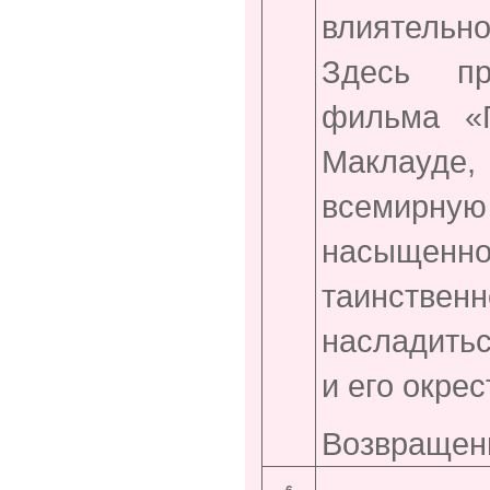
влиятельн
Здесь пр
фильма «
Маклауде,
всемирну
насыщенно
таинствен
насладить
и его окрес
Возвращени