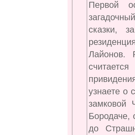
Первой о
загадочный
сказки, 
резиденц
Лайонов. 
считае
привиден
узнаете о 
замковой 
Бородаче, 
до Страшн