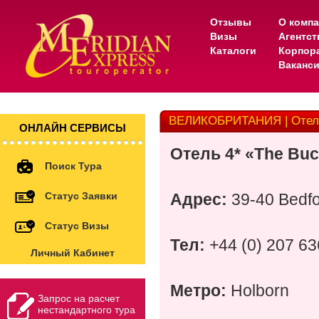
Отзывы
О комп
Визы
Агентс
Каталоги
Корпор
Ваканс
ВЕЛИКОБРИТАНИЯ | Отель
ОНЛАЙН СЕРВИСЫ
Отель 4* «The Bu
Поиск Тура
Статус Заявки
Адрес:
39-40 Bedfo
Статус Визы
Тел:
+44 (0) 207 63
Личный Кабинет
Метро:
Holborn
Запрос на расчет
нестандартного тура