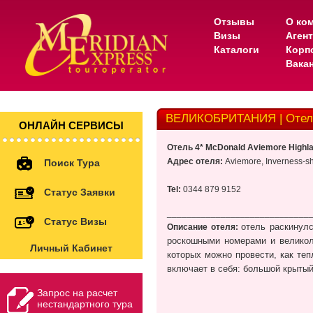
Отзывы
О ко
Визы
Аген
Каталоги
Корп
Вака
ВЕЛИКОБРИТАНИЯ | Отель 
ОНЛАЙН СЕРВИСЫ
Отель 4* McDonald Aviemore Highla
Адрес отеля:
Aviemore, Inverness-s
Поиск Тура
Tel:
0344 879 9152
Статус Заявки
_____________________________
Статус Визы
отель раскинулс
Описание отеля:
роскошными номерами и великол
Личный Кабинет
которых можно провести, как теп
включает в себя: большой крытый
Запрос на расчет
нестандартного тура