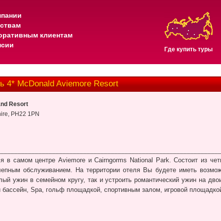
мпании
тствам
оративным клиентам
нсии
Где купить туры
4* McDonald Aviemore Resort
nd Resort
hire, PH22 1PN
________________________________________________________________
я в самом центре Aviemore и Cairngorms National Park. Состоит из че
епным обслуживанием. На территории отеля Вы будете иметь возможн
лый ужин в семейном кругу, так и устроить романтический ужин на дво
 бассейн, Spa, гольф площадкой, спортивным залом, игровой площадко