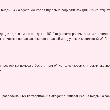
 видом на Caingorm Mountains идеально подходят как для бизнес-отдыха
дходит для активного отдыха. 102 family rooms рассчитаны на 4-х чело
м, собственная ванная комната с ванной или душем и бесплатный Wi-Fi.
и просторных номера с бесплатным Wi-Fi, телевизором с плоским экрано
а.
, расположенных на территории Cairngorms National Park, с видом на г