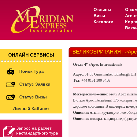
Отзывы
О ко
Визы
Аген
Каталоги
Корп
Вака
ВЕЛИКОБРИТАНИЯ | «Apex I
ОНЛАЙН СЕРВИСЫ
Отель
4* «Apex International»
Поиск Тура
Адрес
: 31-35 Grassmarket, Edinburgh Eh1 2
Тел
:
+44 0131 300 3456
Статус Заявки
Месторасположение:
отель Apex intern
Статус Визы
В отеле Apex international 175 номеров,
хорошем состоянии. В некоторых номера
Личный Кабинет
Описание отеля
: круглосуточное обслу
Описание номера
: кондиционер (централ
Запрос на расчет
нестандартного тура