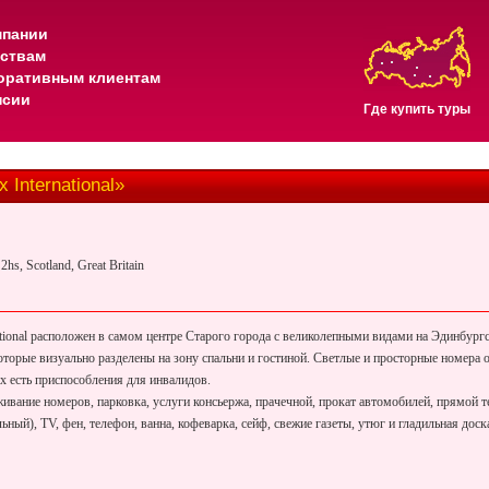
мпании
тствам
оративным клиентам
нсии
Где купить туры
nternational»
hs, Scotland, Great Britain
ational расположен в самом центре Старого города с великолепными видами на Эдинбург
 которые визуально разделены на зону спальни и гостиной. Cветлые и просторные номера
х есть приспособления для инвалидов.
живание номеров, парковка, услуги консьержа, прачечной, прокат автомобилей, прямой т
ьный), ТV, фен, телефон, ванна, кофеварка, сейф, свежие газеты, утюг и гладильная доск