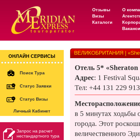
Отзывы
О комп
Визы
Агентс
Каталоги
Корпор
Ваканс
ВЕЛИКОБРИТАНИЯ | «Sher
ОНЛАЙН СЕРВИСЫ
Отель
5* «Sheraton
Поиск Тура
Адрес
: 1 Festival S
Статус Заявки
Тел
: +44 131 229 91
Статус Визы
Месторасположение
Личный Кабинет
в 5 минутах ходьбы 
города. Этот роскош
Запрос на расчет
величественного Эди
нестандартного тура