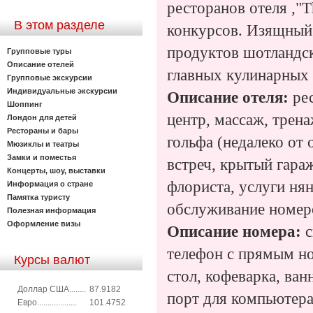
ресторанов отеля ,"
В этом разделе
конкурсов. Изящный 
продуктов шотландск
Групповые туры
Описание отелей
главных кулинарных 
Групповые экскурсии
Индивидуальные экскурсии
Описание отеля:
рес
Шоппинг
центр, массаж, трена
Лондон для детей
Рестораны и бары
гольфа (недалеко от 
Мюзиклы и театры
Замки и поместья
встреч, крытый гараж
Концерты, шоу, выставки
флориста, услуги ня
Информация о стране
Памятка туристу
обслуживание номер
Полезная информация
Оформление визы
Описание номера:
с
телефон с прямым но
Курсы валют
стол, кофеварка, ван
Доллар США........
87.9182
порт для компьютера
Евро...................
101.4752