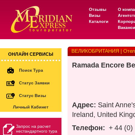
Отзывы
О комп
Визы
Агентс
Каталоги
Корпор
Ваканс
ВЕЛИКОБРИТАНИЯ | Отель 
ОНЛАЙН СЕРВИСЫ
Ramada Encore Bel
Поиск Тура
Статус Заявки
Статус Визы
Адрес
:
Saint Anne's
Личный Кабинет
Ireland, United Ki
Запрос на расчет
Телефон:
+ 44 (0
нестандартного тура