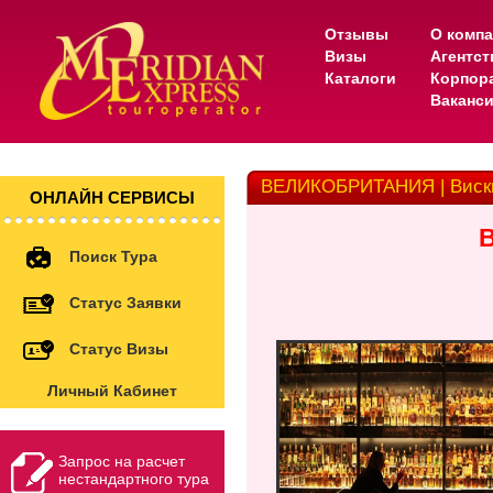
Отзывы
О комп
Визы
Агентс
Каталоги
Корпор
Ваканс
ВЕЛИКОБРИТАНИЯ | Виски-
ОНЛАЙН СЕРВИСЫ
Поиск Тура
Статус Заявки
Статус Визы
Личный Кабинет
Запрос на расчет
нестандартного тура