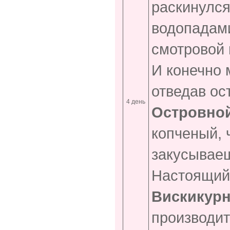
раскинулся
водопадами
смотровой
И конечно 
отведав ос
4 день
Островной
копченый, 
закусываеш
Настоящий 
Вискикурн
производи