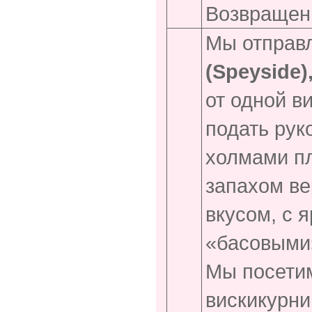
Возвращени
Мы отправ
(
Speyside
)
от одной в
подать рук
холмами пл
запахом ве
вкусом, с 
«басовыми
Мы посети
вискикурни