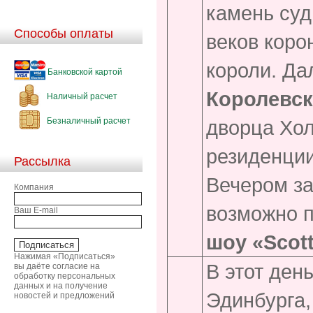
камень суд
Способы оплаты
веков коро
короли. Да
Банковской картой
Королевск
Наличный расчет
Безналичный расчет
дворца Хол
резиденции
Рассылка
Вечером за
Компания
возможно 
Ваш E-mail
шоу «Scott
Нажимая «Подписаться»
В этот ден
вы даёте согласие на
обработку персональных
данных и на получение
Эдинбурга,
новостей и предложений