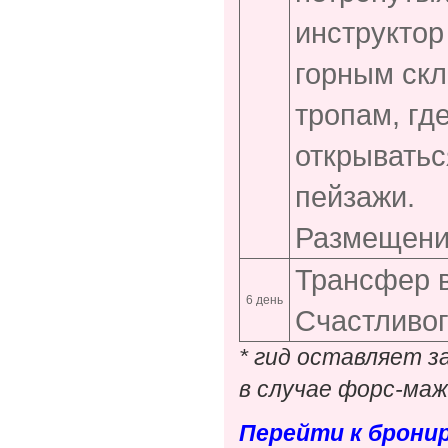
инструктор
горным скл
тропам, гд
открывать
пейзажи.
Размещение
Трансфер в
6 день
Счастливог
* гид оставляет з
в случае форс-ма
Перейти к брони