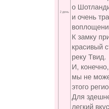
о Шотланди
2 день
и очень тр
воплощение
К замку пр
красивый с
реку Твид.
И, конечно
мы не може
этого реги
Для здешне
легкий вку