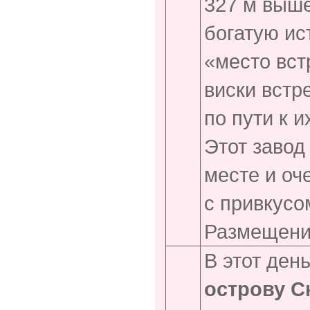
327 м выше
богатую ис
«место вст
виски встр
по пути к и
Этот завод
месте и оч
с привкусо
Размещение
В этот ден
острову Ск