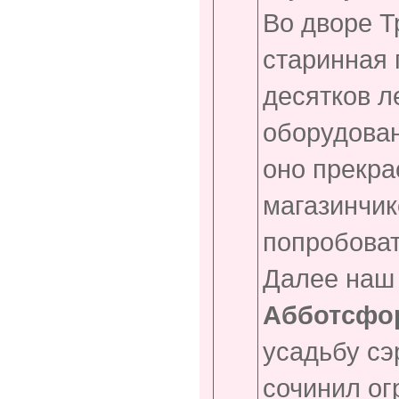
Во дворе Т
старинная 
десятков л
оборудован
оно прекра
магазинчик
попробоват
Далее наш 
Абботсфор
усадьбу сэ
сочинил ог