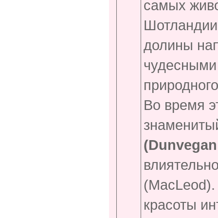
самых жив
Шотландии.
долины на
чудесными
природног
Во время э
знамениты
(Dunvegan 
влиятельно
(MacLeod).
красоты ин