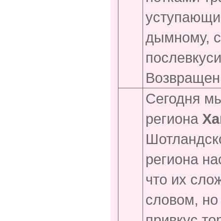
уступающи
дымному, с
послевкус
Возвращени
Сегодня мы
региона
Ха
Шотландско
региона на
что их сло
словом, но
привкус то