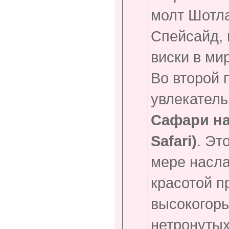
молт Шотла
Спейсайд, 
виски в ми
Во второй 
увлекател
Сафари на
Safari)
. Эт
мере насл
красотой п
высокогорь
нетронутых