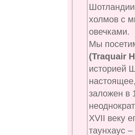
Шотландии
холмов с 
овечками.
Мы посети
(
Traquair
H
историей Ш
настоящее,
заложен в 
неоднократ
XVII веку 
таунхаус –