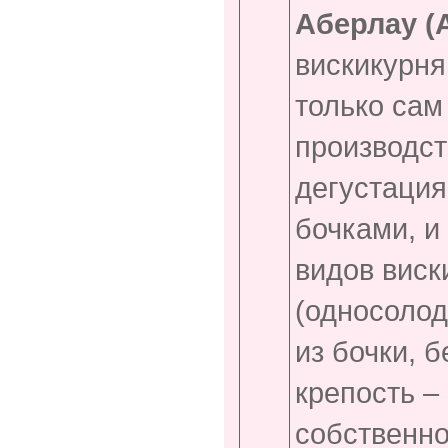
Аберлау (
вискикурня
только сам
производст
дегустация
бочками, и
видов виск
(односолод
из бочки, б
крепость –
собственно