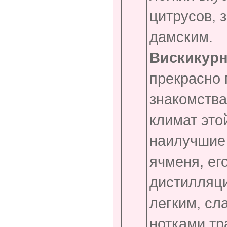
цитрусов, 
дамским.
Вискикурн
прекрасно 
знакомства
климат это
наилучшие 
ячменя, ег
дистилляци
легким, сл
нотками тр