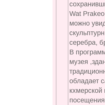
сохранивши
Wat Prakeo
можно уви
скульптурн
серебра, б
В програм
музея ,зда
традиционн
обладает с
кхмерской 
посещения