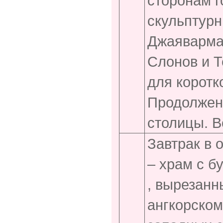
сторонам г
скульптурн
Джаяварман
Слонов и Т
для коротк
Продолжен
столицы. В
Завтрак в 
– храм с б
, вырезанн
ангкорском