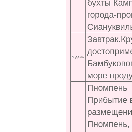
бухты Камп
города-пр
Сиануквил
Завтрак.Кр
достоприм
5 день
Бамбуковом
море проду
Пномпень
Прибытие в
размещение
Пномпень,