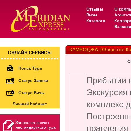
Отзывы
О комп
Визы
Агентс
Каталоги
Корпор
Ваканс
КАМБОДЖА | Открытие Ка
ОНЛАЙН СЕРВИСЫ
О
Поиск Тура
Прибытии в
Статус Заявки
Экскурсия
Статус Визы
комплекс д
Личный Кабинет
Построенны
Запрос на расчет
правления
нестандартного тура