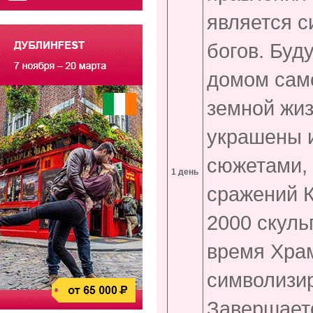
является 
богов. Буд
домом само
земной жиз
украшены 
сюжетами, 
1 день
сражений К
2000 скуль
время Храм
символизир
Завершает