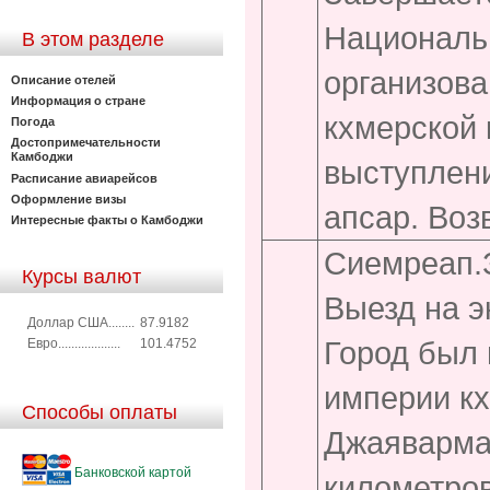
Национальн
В этом разделе
организова
Описание отелей
Информация о стране
кхмерской 
Погода
Достопримечательности
Камбоджи
выступлен
Расписание авиарейсов
Оформление визы
апсар. Воз
Интересные факты о Камбоджи
Сиемреап.З
Курсы валют
Выезд на э
Доллар США........
87.9182
Город был 
Евро...................
101.4752
империи кх
Способы оплаты
Джаяварман
Банковской картой
километров