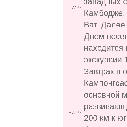
западных с
3 день
Камбодже, 
Ват. Дале
Днем посещ
находится 
экскурсии 
Завтрак в 
Кампонгса
основной м
развивающ
4 день
200 км к ю