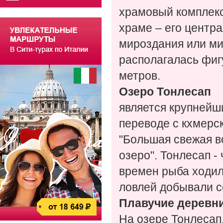
храмовый комплекс
храме – его центр
мироздания или ми
располагалась фигу
метров.
Озеро Тонлесап
является крупнейш
переводе с кхмерск
"Большая свежая во
озеро". Тонлесап -
времен рыба ходил
ловлей добывали с
Плавучие деревн
На озере Тонлесап