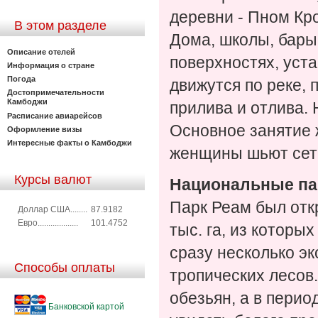
деревни - Пном Кро
В этом разделе
Дома, школы, бары
Описание отелей
поверхностях, уст
Информация о стране
Погода
движутся по реке, 
Достопримечательности
Камбоджи
прилива и отлива.
Расписание авиарейсов
Основное занятие 
Оформление визы
Интересные факты о Камбоджи
женщины шьют сет
Курсы валют
Национальные па
Парк Реам был откр
Доллар США........
87.9182
Евро...................
101.4752
тыс. га, из которы
сразу несколько э
Способы оплаты
тропических лесов.
обезьян, а в перио
Банковской картой