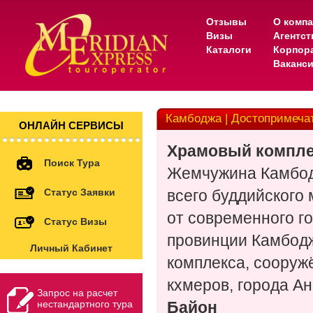
Отзывы
О комп
Визы
Агентс
Каталоги
Корпор
Ваканс
Камбоджа | Достопримеча
ОНЛАЙН СЕРВИСЫ
Храмовый компле
Поиск Тура
Жемчужина Камбод
Статус Заявки
всего буддийского 
от современного г
Статус Визы
провинции Камбодж
Личный Кабинет
комплекса, сооруж
кхмеров, города Ан
Запрос на расчет
нестандартного тура
Байон