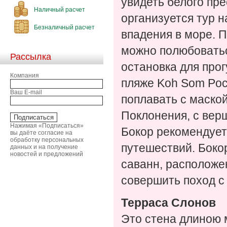
увидеть белого пр
Наличный расчет
организуется тур н
Безналичный расчет
впадения в море. П
можно полюбоватьс
Рассылка
остановка для прог
Компания
пляже Koh Som Poch
Ваш E-mail
поплавать с маско
Поклонения, с верш
Нажимая «Подписаться»
Бокор рекомендует
вы даёте согласие на
обработку персональных
путешествий. Бокор
данных и на получение
новостей и предложений
саванн, расположе
совершить поход с 
Терраса Слонов
Это стена длиною 