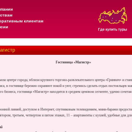
мпании
тствам
оративным клиентам
нсии
Где купить туры
агистр
Гостиница «Магистр»
мом центре города, вблизи крупного торгово-развлекательного центра «Гринвич» и стан
са, в гостинице бережно охраняют покой и уют, стремясь сделать отдых постояльцев 
о бизнеса, гостиница «Магистр» находится в среднем ценовом сегменте, удачно сочетая 
онной линией, доступом в Интернет, спутниковым телевидением, мини-барами предоста
втором, третьем, четвертом и пятом этажах, 11 – апартаменты с кухней, удобные для 
ый