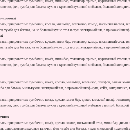
овать, прикроватные тумбочки, шкаф, мини-бар, телевизор, трюмо, журнальный столик, т
апочки, фен, тумба для багажа, кухня с красивой кухонной мебелью, большой холодиль
улучшенный
вать, прикроватные тумбочки, кресло, мини-бар, телевизор, комод, письменный стол, т
н, тумба для багажа, на не большой кухне стол и стул, электрочайник, в прихожей шкаф
ый
вать, прикроватные тумбочки, кресло, мини-бар, телевизор, комод, письменный стол, т
н, тумба для багажа, на не большой кухне стол и стул, электрочайник, в прихожей шкаф
овать, прикроватные тумбочки, шкаф, мини-бар, телевизор, трюмо, журнальный столик, т
апочки, фен, тумба для багажа, кухня с красивой кухонной мебелью, большой холодиль
вать, прикроватные тумбочки, шкаф, кресло, мини-бар, телевизор, телефон, ванная комн
ба для багажа, мини-кухня, электрочайник, в прихожей шкаф-купе, сейф, кондиционер, 
ы
овать, прикроватные тумбочки, шкаф, кресло, мини-бар, диван, книжный шкаф, телевизор
апочки, фен, тумба для багажа, кухня с красивой кухонной мебелью с плитой, большой
аменты
вать, прикроватные тумбочки, шкаф, кресло, комод, письменный стол, мини-бар, диван, 
ат, одноразовые махровые тапочки, фен, тумба для багажа, кухня с красивой кухонной 