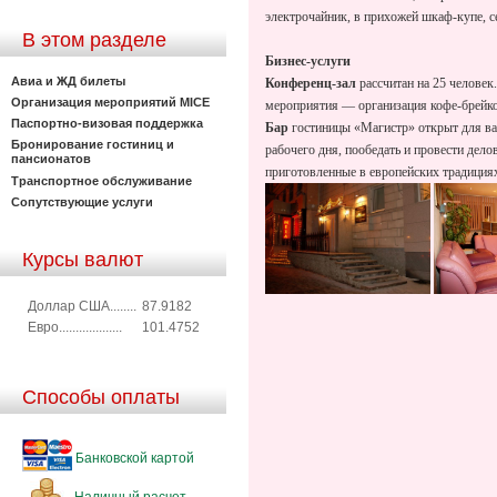
электрочайник, в прихожей шкаф-купе, с
В этом разделе
Бизнес-услуги
Авиа и ЖД билеты
Конференц-зал
рассчитан на 25 человек
Организация мероприятий MICE
мероприятия — организация кофе-брейко
Паспортно-визовая поддержка
Бар
гостиницы «Магистр» открыт для вас
Бронирование гостиниц и
рабочего дня, пообедать и провести дело
пансионатов
приготовленные в европейских традиция
Транспортное обслуживание
Сопутствующие услуги
Курсы валют
Доллар США........
87.9182
Евро...................
101.4752
Способы оплаты
Банковской картой
Наличный расчет