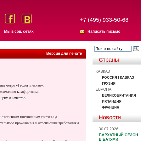
+7 (495) 933-50-68
Мы в соц. сетях
Написать письмо
Версия для печати
Страны
КАВКАЗ
РОССИЯ | КАВКАЗ
ГРУЗИЯ
ции метро «Геологическая».
ЕВРОПА
максимально комфортным.
ВЕЛИКОБРИТАНИЯ
цену и качество.
ИРЛАНДИЯ
ФРАНЦИЯ
Новости
вляет своим постояльцам гостиница.
длительного проживания и отвечающие требованиям
30.07.2026
БАРХАТНЫЙ СЕЗОН
В БАТУМИ: