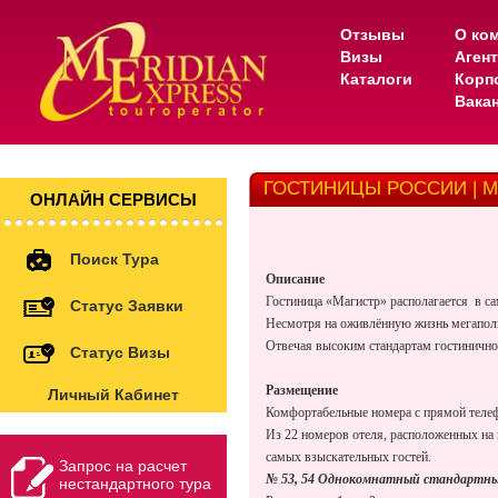
Отзывы
О ко
Визы
Аген
Каталоги
Корп
Вака
ГОСТИНИЦЫ РОССИИ | М
ОНЛАЙН СЕРВИСЫ
Поиск Тура
Описание
Гостиница «Магистр» располагается в са
Статус Заявки
Несмотря на оживлённую жизнь мегаполи
Отвечая высоким стандартам гостиничног
Статус Визы
Размещение
Личный Кабинет
Комфортабельные номера с прямой телеф
Из 22 номеров отеля, расположенных на 
самых взыскательных гостей.
Запрос на расчет
№ 53, 54 Однокомнатный стандартн
нестандартного тура