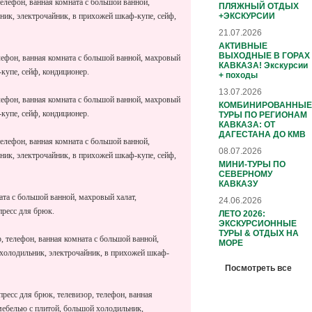
елефон, ванная комната с большой ванной,
ПЛЯЖНЫЙ ОТДЫХ
+ЭКСКУРСИИ
ник, электрочайник, в прихожей шкаф-купе, сейф,
21.07.2026
АКТИВНЫЕ
ВЫХОДНЫЕ В ГОРАХ
елефон, ванная комната с большой ванной, махровый
КАВКАЗА! Экскурсии
-купе, сейф, кондиционер.
+ походы
13.07.2026
елефон, ванная комната с большой ванной, махровый
КОМБИНИРОВАННЫЕ
-купе, сейф, кондиционер.
ТУРЫ ПО РЕГИОНАМ
КАВКАЗА: ОТ
ДАГЕСТАНА ДО КМВ
елефон, ванная комната с большой ванной,
08.07.2026
ник, электрочайник, в прихожей шкаф-купе, сейф,
МИНИ-ТУРЫ ПО
СЕВЕРНОМУ
КАВКАЗУ
ата с большой ванной, махровый халат,
24.06.2026
пресс для брюк.
ЛЕТО 2026:
ЭКСКУРСИОННЫЕ
ТУРЫ & ОТДЫХ НА
, телефон, ванная комната с большой ванной,
МОРЕ
 холодильник, электрочайник, в прихожей шкаф-
Посмотреть все
пресс для брюк, телевизор, телефон, ванная
мебелью с плитой, большой холодильник,