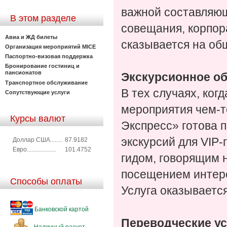
важной составляющ
В этом разделе
совещания, корпор
Авиа и ЖД билеты
сказывается на об
Организация мероприятий MICE
Паспортно-визовая поддержка
Бронирование гостиниц и
пансионатов
Экскурсионное о
Транспортное обслуживание
В тех случаях, ког
Сопутствующие услуги
мероприятия чем-т
Курсы валют
Экспресс» готова 
экскурсий для VIP
Доллар США........
87.9182
Евро...................
101.4752
гидом, говорящим 
посещением интере
Способы оплаты
Услуга оказывается
Банковской картой
Переводческие ус
Наличный расчет