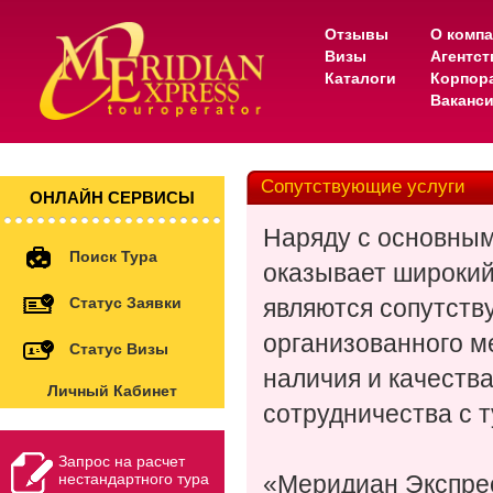
Отзывы
О комп
Визы
Агентс
Каталоги
Корпор
Ваканс
Сопутствующие услуги
ОНЛАЙН СЕРВИСЫ
Наряду с основным
Поиск Тура
оказывает широкий
Статус Заявки
являются сопутств
организованного м
Статус Визы
наличия и качеств
Личный Кабинет
сотрудничества с 
Запрос на расчет
нестандартного тура
«Меридиан Экспрес