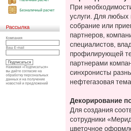
При необходимости
Безналичный расчет
услуги. Для любых
собрание или прие
Рассылка
партнеров, компан
Компания
специалистов, вл
Ваш E-mail
профилирующей те
партнерами компан
Нажимая «Подписаться»
вы даёте согласие на
синхронисты разны
обработку персональных
данных и на получение
нефтегазовая тема
новостей и предложений
Декорирование п
Для создания соо
сотрудники «Мерид
цветочное оформле