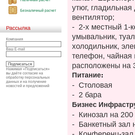
утюг, гладильная
Безналичный расчет
вентилятор;
-
2-х местный 1-к
Рассылка
умывальник, туале
Компания
холодильник, эле
Ваш E-mail
телефон, чайная 
расположены на 3
Нажимая «Подписаться»
:
вы даёте согласие на
Питание
обработку персональных
данных и на получение
-
Столовая
новостей и предложений
-
2 бара
Бизнес Инфрастр
-
Кинозал на 200
-
Банкетный зал 
-
Конференц-зал