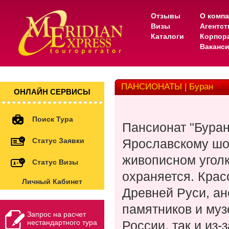
Отзывы
О комп
Визы
Агентс
Каталоги
Корпор
Ваканс
ПАНСИОНАТЫ | Буран
ОНЛАЙН СЕРВИСЫ
Поиск Тура
Пансионат "Бура
Статус Заявки
Ярославскому шо
живописном угол
Статус Визы
охраняется. Крас
Личный Кабинет
Древней Руси, ан
памятников и муз
Запрос на расчет
нестандартного тура
России, так и из