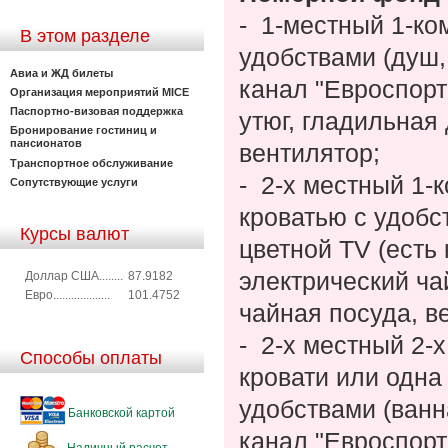
-
1-местный 1-ком
В этом разделе
удобствами (душ,
Авиа и ЖД билеты
канал "Евроспорт
Организация мероприятий MICE
Паспортно-визовая поддержка
утюг, гладильная
Бронирование гостиниц и
пансионатов
вентилятор;
Транспортное обслуживание
-
2-х местный 1-
Сопутствующие услуги
кроватью с удобс
Курсы валют
цветной ТV (есть 
электрический ча
Доллар США........
87.9182
Евро...................
101.4752
чайная посуда, в
-
2-х местный 2-
Способы оплаты
кровати или одна
удобствами (ванна
Банковской картой
канал "Евроспорт
Наличный расчет