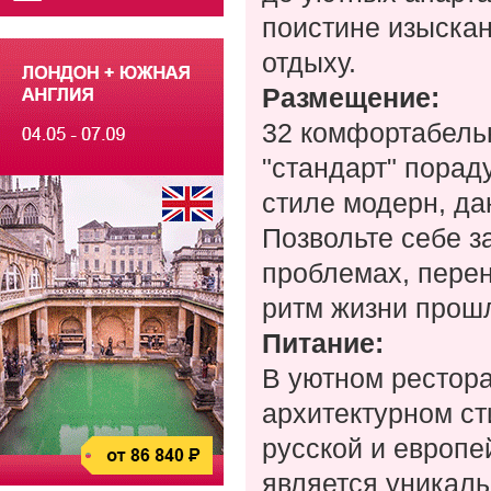
поистине изыска
отдыху.
Размещение:
32 комфортабельн
"стандарт" пора
стиле модерн, д
Позвольте себе з
проблемах, пере
ритм жизни прошл
Питание:
В уютном рестора
архитектурном ст
русской и европе
является уникаль