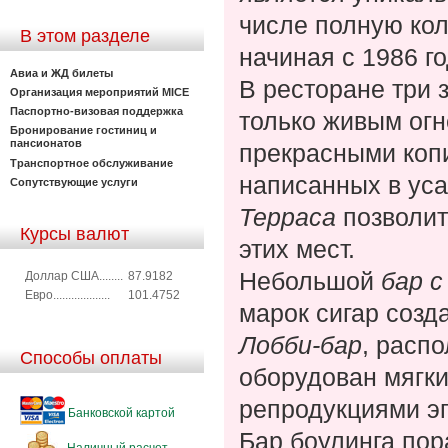
числе полную ко
В этом разделе
начиная с 1986 го
Авиа и ЖД билеты
В ресторане три 
Организация мероприятий MICE
Паспортно-визовая поддержка
только живым огн
Бронирование гостиниц и
пансионатов
прекрасными коп
Транспортное обслуживание
написанных в ус
Сопутствующие услуги
Терраса
позволи
Курсы валют
этих мест.
Небольшой
бар с
Доллар США........
87.9182
Евро...................
101.4752
марок сигар созд
Лобби-бар
, расп
Способы оплаты
оборудован мягк
репродукциями э
Банковской картой
Бар боулинга пор
Наличный расчет