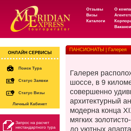
Отзывы
О комп
Визы
Агентс
Каталоги
Корпор
Ваканс
ПАНСИОНАТЫ | Галерея
ОНЛАЙН СЕРВИСЫ
Поиск Тура
Галерея располо
Статус Заявки
шоссе, в
9 килом
совершенно удив
Статус Визы
архитектурный ан
Личный Кабинет
модерна конца XI
мягких золотисто-
Запрос на расчет
нестандартного тура
до уютных апарта