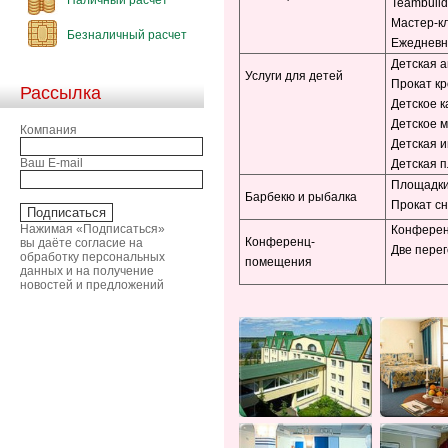
Teambuild
Мастер-к
Безналичный расчет
Ежедневн
Детская 
Услуги для детей
Прокат кр
Рассылка
Детское 
Детское 
Компания
Детская и
Ваш E-mail
Детская 
Площадки
Барбекю и рыбалка
Прокат с
Нажимая «Подписаться»
Конферен
Конференц-
вы даёте согласие на
Две перег
обработку персональных
помещения
данных и на получение
новостей и предложений