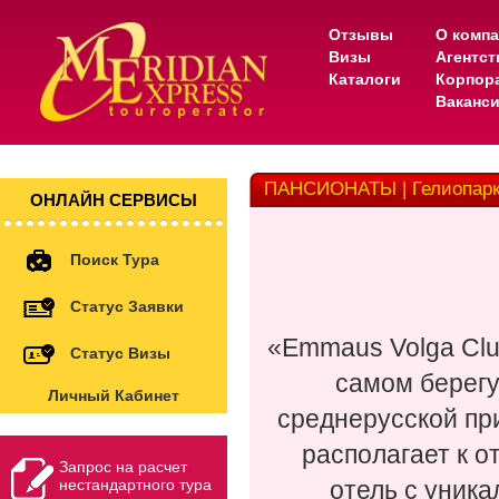
Отзывы
О комп
Визы
Агентс
Каталоги
Корпор
Ваканс
ПАНСИОНАТЫ | Гелиопар
ОНЛАЙН СЕРВИСЫ
Поиск Тура
Статус Заявки
«Emmaus Volga Clu
Статус Визы
самом берегу
Личный Кабинет
среднерусской при
располагает к о
Запрос на расчет
нестандартного тура
отель c уник