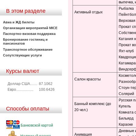
выпечка, 
Рыбалка
В этом разделе
Активный отдых
Пейнтбол
Верховая
Авиа и ЖД билеты
Прокат с
Организация мероприятий MICE
Собствен
Паспортно-визовая поддержка
Катания 
Бронирование гостиниц и
пансионатов
Прокат в
Транспортное обслуживание
Яхт-клуб
Сопутствующие услуги
Квадроци
Катамар
Виндсерф
Курсы валют
Косметоло
Салон красоты
Разнообр
Доллар США........
87.1062
Стоун-те
Евро...................
100.6426
Солярий
Русская 
Банный комплекс (до
Купель
Способы оплаты
20 чел.)
Комната 
Бильярд
Караоке
Банковской картой
Дневные 
Анимация
Наличный расчет