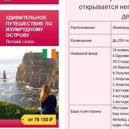
открывается не
де
Раcположение
Ленинград
Размещение
До 250-ти
76 номеро
Номерной фонд
4 Одноме
35 Станд
19 Люксо
9 Полулю
1 Апарта
1 Апартам
2 коттедж
4 коттедж
1 коттедж
Ресторан 
Бары и рестораны
Бар ночно
бильярд, 
Кафе «Ток