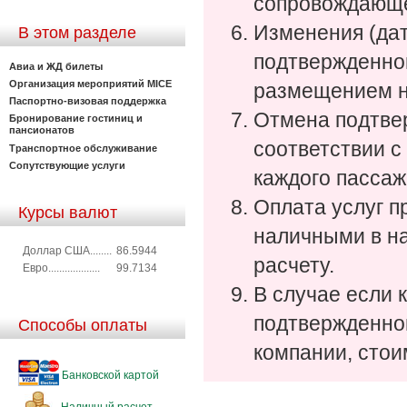
сопровождающе
Изменения (дат
В этом разделе
подтвержденной
Авиа и ЖД билеты
Организация мероприятий MICE
размещением н
Паспортно-визовая поддержка
Отмена подтве
Бронирование гостиниц и
пансионатов
соответствии с
Транспортное обслуживание
Сопутствующие услуги
каждого пассаж
Оплата услуг п
Курсы валют
наличными в на
Доллар США........
86.5944
расчету.
Евро...................
99.7134
В случае если 
подтвержденной
Способы оплаты
компании, стои
Банковской картой
Наличный расчет