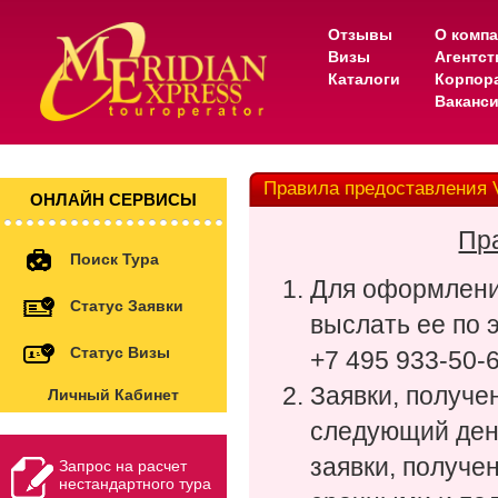
Отзывы
О комп
Визы
Агентс
Каталоги
Корпор
Ваканс
Правила предоставления V
ОНЛАЙН СЕРВИСЫ
Пр
Поиск Тура
Для оформлени
Статус Заявки
выслать ее по 
Статус Визы
+7 495 933-50-6
Заявки, получе
Личный Кабинет
следующий день
заявки, получе
Запрос на расчет
нестандартного тура