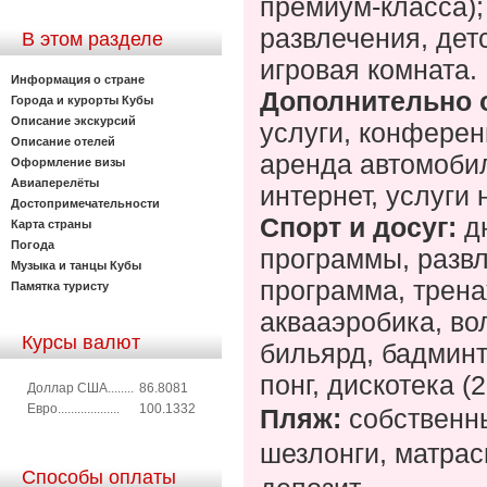
премиум-класса);
развлечения, детс
В этом разделе
игровая комната.
Информация о стране
Дополнительно 
Города и курорты Кубы
Описание экскурсий
услуги, конферен
Описание отелей
аренда автомобил
Оформление визы
Авиаперелёты
интернет
, услуги 
Достопримечательности
Спорт и досуг:
д
Карта страны
Погода
программы, развл
Музыка и танцы Кубы
программа, трена
Памятка туристу
аквааэробика, во
Курсы валют
бильярд, бадминто
понг, дискотека (2
Доллар США........
86.8081
Евро...................
100.1332
Пляж:
собственны
шезлонги, матрас
Способы оплаты