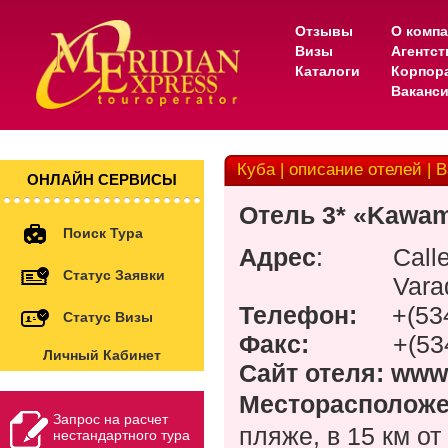
Отзывы
О комп
Визы
Агентс
Каталоги
Корпор
Ваканс
Куба | описание отелей | 
ОНЛАЙН СЕРВИСЫ
Отель
3* «Kawam
Поиск Тура
Адрес
:
Call
Статус Заявки
Vara
Телефон:
+(53
Статус Визы
Факс:
+(53
Личный Кабинет
Сайт отеля:
www
Месторасполож
Запрос на расчет
пляже, в 15 км от
нестандартного тура