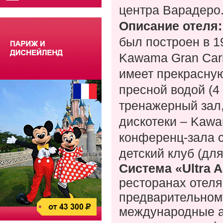
центра Варадеро
Описание отеля
был построен в 1
Kawama
Gran
Car
имеет прекрасную
пресной водой (4
тренажерный зал,
дискотеки – Kawa
конференц-зала 
детский клуб (для
Система «
Ultra
A
ресторанах отеля,
предварительному
международные а