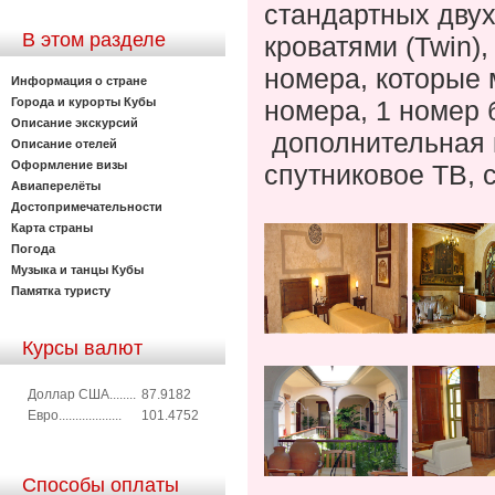
стандартных дву
В этом разделе
кроватями (Twin)
номера, которые 
Информация о стране
Города и курорты Кубы
номера, 1 номер 
Описание экскурсий
дополнительная 
Описание отелей
Оформление визы
спутниковое ТВ, 
Авиаперелёты
Достопримечательности
Карта страны
Погода
Музыка и танцы Кубы
Памятка туристу
Курсы валют
Доллар США........
87.9182
Евро...................
101.4752
Способы оплаты