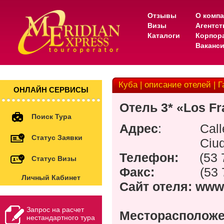
Отзывы
О комп
Визы
Агентс
Каталоги
Корпор
Ваканс
Куба | описание отелей | Га
ОНЛАЙН СЕРВИСЫ
Отель
3* «Los Fr
Поиск Тура
Адрес
:
Call
Статус Заявки
Ciu
Телефон
:
(53 
Статус Визы
Факс:
(53 
Личный Кабинет
Сайт отеля:
www
Запрос на расчет
Месторасполож
нестандартного тура