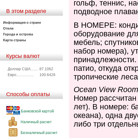
гольф, теннис, н
подводное плаван
В этом разделе
Информация о стране
В НОМЕРЕ: конди
Отели
оборудование для
Города и острова
мебель; спутнико
Карта страны
набор номера), у
Курсы валют
принадлежности.
патио, откуда отк
Доллар США........
87.1062
тропические леса
Евро...................
100.6426
Ocean
View
Roo
Способы оплаты
Номер рассчитан 
лет). В номере: 
Банковской картой
океана), одна дв
либо три отдельн
Наличный расчет
Безналичный расчет