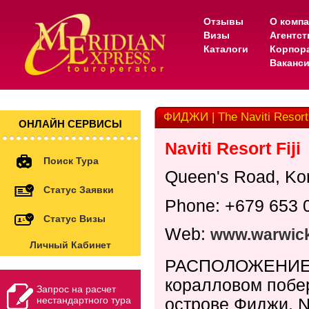
Отзывы
О комп
Визы
Агентс
Каталоги
Корпор
Ваканс
ФИДЖИ | The Naviti Resort
ОНЛАЙН СЕРВИСЫ
Naviti Resort Fiji
Поиск Тура
Queen
'
s
Road
,
Ko
Статус Заявки
Phone
: +679 653 
Статус Визы
Web:
www.warwick
Личный Кабинет
РАСПОЛОЖЕНИЕ: 
коралловом побе
Запрос на расчет
острове Фиджи,
N
нестандартного тура