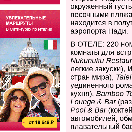
окруженный густ
песочными пляжа
находится в полу
аэропорта Нади.
В ОТЕЛЕ:
220 но
комнаты для встр
Nukunuku
Restaur
легкие закуски),
W
стран мира),
Talei
уединенного ром
кухня),
Bamboo
T
Lounge
&
Bar
(раз
Pool
&
Bar
(кокте
автомобилей, обм
плавательный бас