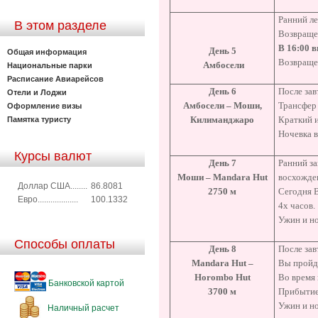
Ранний ле
В этом разделе
Возвращен
В 16:00 в
День 5
Общая информация
Возвращен
Амбосели
Национальные парки
Расписание Авиарейсов
День 6
После за
Отели и Лоджи
Амбосели – Моши,
Трансфер
Оформление визы
Килиманджаро
Краткий 
Памятка туристу
Ночевка 
Курсы валют
День 7
Ранний за
Моши –
Mandara Hut
восхожде
Доллар США........
86.8081
2750 м
Сегодня В
Евро...................
100.1332
4х часов.
Ужин и н
Способы оплаты
День 8
После зав
Mandara Hut –
Вы пройде
Horombo Hut
Во время 
Банковской картой
3700
м
Прибытие
Ужин и н
Наличный расчет