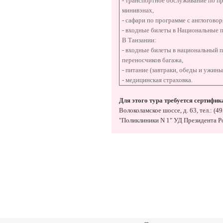
- транспортное обслуживание по п
минивэнах,
- сафари по программе с англогово
- входные билеты в Национальные п
В Танзании:
- входные билеты в национальный п
переносчиков багажа,
- питание (завтраки, обеды и ужины
- медицинская страховка.
Для этого тура требуется сертифик
Волоколамское шоссе, д. 63, тел.: (4
"Поликлиники N 1" УД Президента Рос