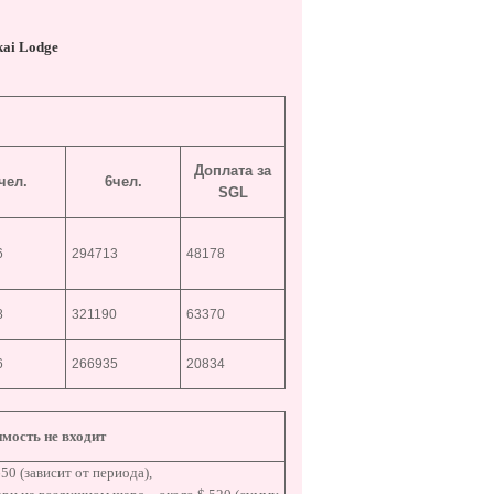
kai Lodge
Доплата за
чел.
6чел.
SGL
6
294713
48178
8
321190
63370
6
266935
20834
имость не входит
50 (зависит от периода),