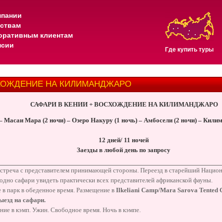
мпании
тствам
оративным клиентам
нсии
Где купить туры
СХОЖДЕНИЕ НА КИЛИМАНДЖАРО
САФАРИ В КЕНИИ + ВОСХОЖДЕНИЕ НА КИЛИМАНДЖАРО
 Масаи Мара (2 ночи) – Озеро Накуру (1 ночь) – Амбосели (2 ночи) – Кили
12 дней/ 11 ночей
Заезды в любой день по запросу
Встреча с представителем принимающей стороны. Переезд в старейший Нацио
одно сафари увидеть практически всех представителей африканской фауны.
в парк в обеденное время. Размещение в
Ilkeliani Camp/
Mara Sarova Tented
ыезд на сафари.
ие в кэмп. Ужин. Свободное время. Ночь в кэмпе.