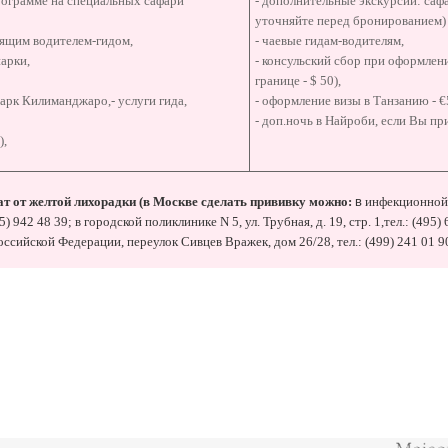
рограмме на специальных сафари
- дополнительные экскурсии: саф
уточняйте перед бронированием)
рящим водителем-гидом,
- чаевые гидам-водителям,
арки,
- консульский сбор при оформлен
границе - $ 50),
арк Килиманджаро,- услуги гида,
- оформление визы в Танзанию - €
- доп.ночь в Найроби, если Вы пр
),
ат от желтой лихорадки
(
в Москве сделать прививку можно:
в
инфекционной 
95) 942 48 39; в городской поликлинике N 5, ул. Трубная, д. 19, стр. 1,тел.: (4
сийской Федерации, переулок Сивцев Вражек, дом 26/28, тел.: (499) 241 01 90