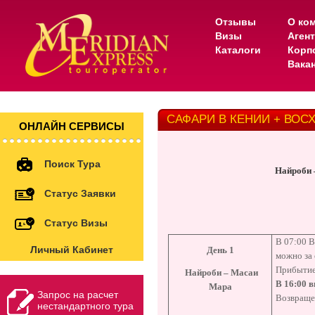
Отзывы
О ко
Визы
Аген
Каталоги
Корп
Вака
САФАРИ В КЕНИИ + ВО
ОНЛАЙН СЕРВИСЫ
Поиск Тура
Найроби –
Статус Заявки
Статус Визы
В 07:00 
Личный Кабинет
День 1
можно за 
Прибытие 
Найроби – Масаи
В 16:00 в
Мара
Запрос на расчет
Возвращен
нестандартного тура