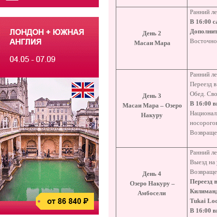
Ранний ле
В 16:00 с
Дополнит
День 2
Восточной
Масаи Мара
Ранний ле
Переезд 
Обед. Св
День 3
В 16:00 в
Масаи Мара – Озеро
Национал
Накуру
носорогов
Возвращен
Ранний ле
Выезд на
Возвращен
День 4
Переезд 
Озеро Накуру –
Килиман
Амбосели
Tukai Lo
В 16:00 