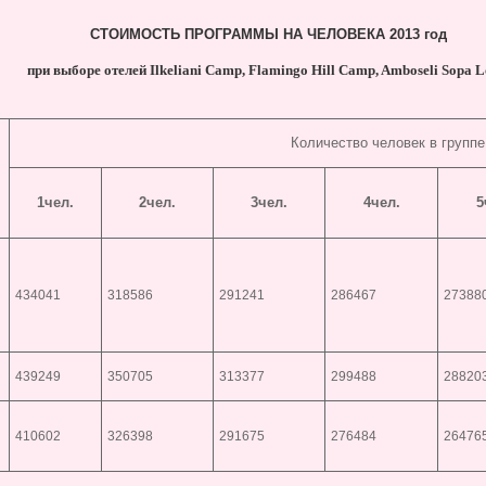
СТОИМОСТЬ ПРОГРАММЫ НА ЧЕЛОВЕКА 2013 год
при выборе отелей Ilkeliani Camp, Flamingo Hill Camp, Amboseli Sopa 
Количество человек в группе
1чел.
2чел.
3чел.
4чел.
5
434041
318586
291241
286467
27388
439249
350705
313377
299488
28820
410602
326398
291675
276484
26476