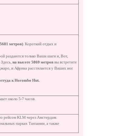
5681 метров)
. Короткий отдых и
рой раздаются только Ваши шаги и, Вот,
. Здесь,
на высоте 5869 метров
вы встретите
джаро, и Африка расстилается у Ваших ног.
 оттуда к
Horombo
Hut
.
ает около 5-7 часов.
бо рейсом KLM через Амстердам.
нальных парках Танзании, а также