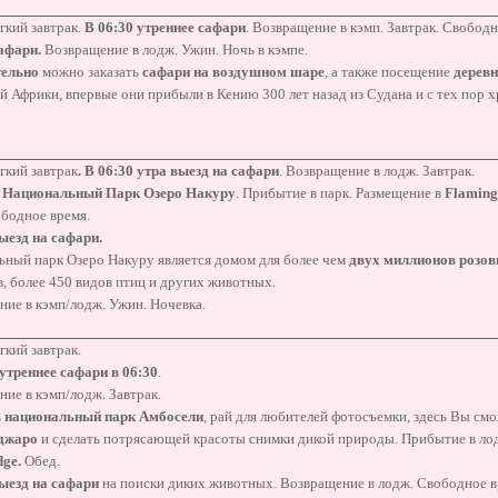
гкий завтрак.
В 06:30 утреннее сафари
. Возвращение в кэмп. Завтрак. Свободн
афари.
Возвращение в лодж. Ужин. Ночь в кэмпе.
ельно
можно заказать
сафари на воздушном шаре
, а также посещение
деревн
 Африки, впервые они прибыли в Кению 300 лет назад из Судана и с тех пор х
гкий завтрак
. В 06:30 утра выезд на сафари
. Возвращение в лодж. Завтрак.
в
Национальный Парк Озеро Накуру
. Прибытие в парк. Размещение в
Flamin
ободное время.
ыезд на сафари.
ьный парк Озеро Накуру является домом для более чем
двух миллионов розо
, более 450 видов птиц и других животных.
ие в кэмп/лодж. Ужин. Ночевка.
гкий завтрак.
утреннее сафари в 06:30
.
ие в кэмп/лодж. Завтрак.
в национальный парк Амбосели
, рай для любителей фотосъемки, здесь Вы см
джаро
и сделать потрясающей красоты снимки дикой природы. Прибытие в ло
dge
.
Обед.
выезд на сафари
на поиски диких животных. Возвращение в лодж. Свободное вр