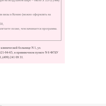
ари на воздушном шаре – около $ 520 (сумму
ии визы в Кению (можно оформлять на
50,
илетаете позже, чем начинается программа.
клинической больнице N 1, ул.
95) 621-94-65; в прививочном пункте N 6 ФГБУ
, (499) 241 09 31
.