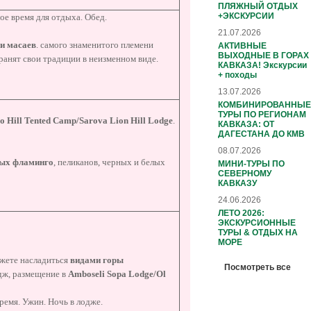
ПЛЯЖНЫЙ ОТДЫХ
+ЭКСКУРСИИ
ое время для отдыха. Обед.
21.07.2026
и масаев
. самого знаменитого племени
АКТИВНЫЕ
ВЫХОДНЫЕ В ГОРАХ
ранят свои традиции в неизменном виде.
КАВКАЗА! Экскурсии
+ походы
13.07.2026
КОМБИНИРОВАННЫЕ
ТУРЫ ПО РЕГИОНАМ
go
Hill
Tented
Camp/
Sarova Lion Hill Lodge
.
КАВКАЗА: ОТ
ДАГЕСТАНА ДО КМВ
08.07.2026
вых фламинго
, пеликанов, черных и белых
МИНИ-ТУРЫ ПО
СЕВЕРНОМУ
КАВКАЗУ
24.06.2026
ЛЕТО 2026:
ЭКСКУРСИОННЫЕ
ТУРЫ & ОТДЫХ НА
МОРЕ
ожете насладиться
видами горы
Посмотреть все
дж, размещение в
Amboseli
Sopa
Lodge/Ol
емя. Ужин. Ночь в лодже.