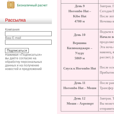
Безналичный расчет
День 9
Завтрак.
Horombo Hut –
Сегодня В
Kibo Hut
После ле
Рассылка
4700
м
Ночевка в
Компания
Подъем в 
День 10
Начало в
Ваш E-mail
продолже
Вершина
Эта ночь 
Килиманджаро –
наконец,
Ухуру
Нажимая «Подписаться»
рассвет, 
5869 м
вы даёте согласие на
обработку персональных
данных и на получение
После ос
Спуск к
Horombo
Hut
новостей и предложений
Прибытие
День 11
После ран
Horombo Hut –
Моши
Трансфер
День 12
Завтрак.
Моши – Аэропорт
Вы может
отправить