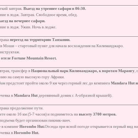
гкий завтрак.
Выезд на утреннее сафари в 06:30.
ие в лодж. Завтрак. Свободное время, обед.
ыезд на вечернее сафари.
ие в лодж. Ужин. Ночь в лодже.
втрака
переезд на территорию Танзании.
 в Моши – стартовый пункт для начала восхождения на Килиманджаро.
инструктаж.
в
отеле Fortune
Mountain
Resort.
втрак, трансфер в
Национальный парк Килиманджаро, к
воротам Марангу
,
нию на самую высокую гору Африки.
ам предстоит пройти около 9 км через горный лес до кемпинга
Mandara
Hut
н
очевка в
Mandara
Hut
деревянный домик с А-образной крышей).
трака продолжение пути.
те около 16 км (5-7 часов) и подниметесь на
высоту 3700 метров.
подъема будет организован пикник-ланч.
 в кэмпинг
Horombo
Hut
.
Отсюда при ясной погоде открывается первый вид н
очевка в
Horombo
Hut
.