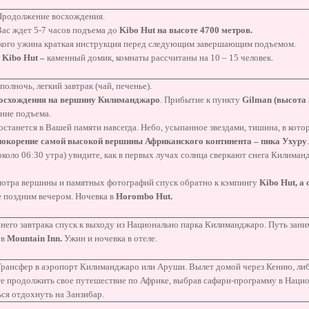
 Продолжение восхождения.
ас ждет 5-7 часов подъема до
Kibo
Hut
на высоте 4700 метров.
гкого ужина краткая инструкция перед следующим завершающим подъемом.
Kibo
Hut
–
каменный домик, комнаты рассчитаны на 10 – 15 человек.
полночь, легкий завтрак (чай, печенье).
осхождения на вершину Килиманджаро
. Прибытие к пункту
Gilman
(высота 
ние подъема.
останется в Вашей памяти навсегда. Небо, усыпанное звездами, тишина, в кото
покорение самой высокой вершины Африканского континента – пика Ухуру
(около 06:30 утра) увидите, как в первых лучах солнца сверкают снега Килиман
мотра вершины и памятных фотографий спуск обратно к кэмпингу
Kibo
Hut
, а
 поздним вечером. Ночевка в
Horombo
Hut
.
него завтрака спуск к выходу из Национально парка Килиманджаро. Путь заним
 в
Mountain
Inn
.
Ужин и ночевка в отеле.
 Трансфер в аэропорт Килиманджаро или Аруши. Вылет домой через Кению, ли
е продолжить свое путешествие по Африке, выбрав сафари-программу в Нацио
ся отдохнуть на Занзибар.