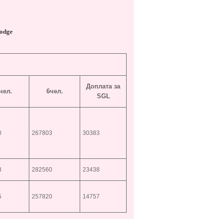
Lodge
Доплата за
чел.
6чел.
SGL
0
267803
30383
3
282560
23438
5
257820
14757