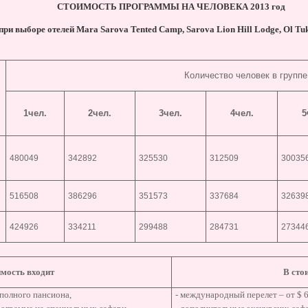
СТОИМОСТЬ ПРОГРАММЫ НА ЧЕЛОВЕКА 2013 год
при
выборе
отелей
Mara Sarova Tented Camp, Sarova Lion Hill Lodge, Ol Tu
Количество человек в группе
1чел.
2чел.
3чел.
4чел.
5
480049
342892
325530
312509
30035
516508
386296
351573
337684
32639
424926
334211
299488
284731
27344
имость входит
В сто
 полного пансиона,
- международный перелет – от $ 6