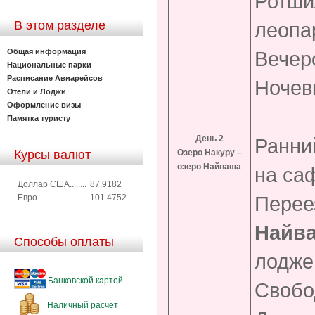
Ротшил
В этом разделе
леопа
Общая информация
Вечер
Национальные парки
Расписание Авиарейсов
Ночев
Отели и Лоджи
Оформление визы
Памятка туристу
День 2
Ранний
Курсы валют
Озеро Накуру –
озеро Найваша
на са
Доллар США........
87.9182
Перее
Евро...................
101.4752
Найв
Способы оплаты
лодж
Банковской картой
Свобо
Наличный расчет