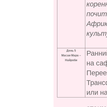
корен
почит
Африк
культ
День 5
Ранний
Масаи Мара –
Найроби
на са
Перее
Транс
или н