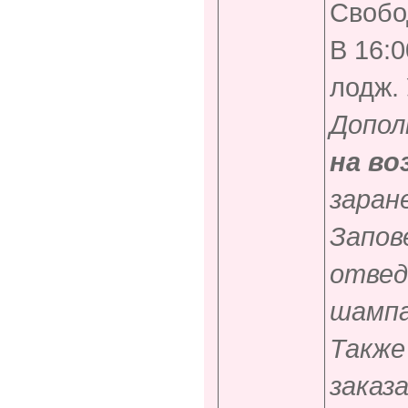
Свобо
В 16:
лодж. 
Допол
на в
заран
Запов
отвед
шампа
Также
заказ