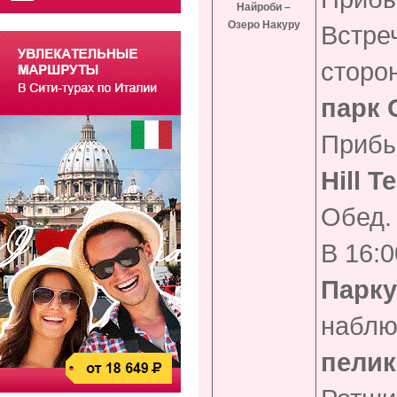
Найроби –
Озеро Накуру
Встре
сторо
парк 
Прибы
Hill 
Обед.
В 16:
Парку
наблю
пелик