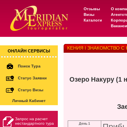
Отзывы
О комп
Визы
Агентс
Каталоги
Корпор
Ваканс
КЕНИЯ l ЗНАКОМСТВО С
ОНЛАЙН СЕРВИСЫ
Поиск Тура
Статус Заявки
Озеро Накуру (1 
Статус Визы
Личный Кабинет
За
Запрос на расчет
нестандартного тура
День 1
Прибы