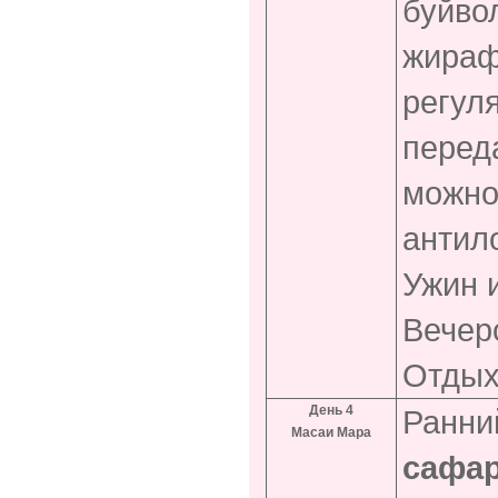
буйво
жираф
регул
перед
можно
антило
Ужин 
Вечер
Отдых
День 4
Ранний
Масаи Мара
сафа