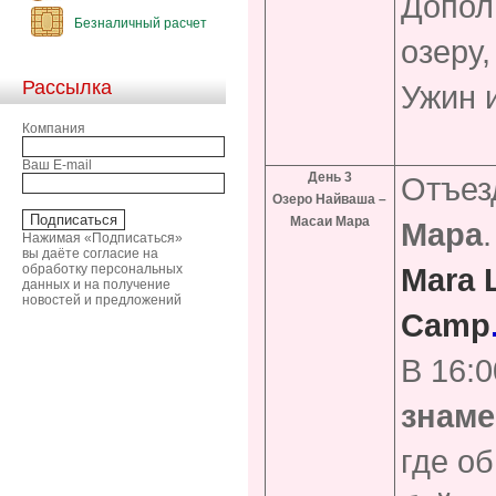
Допол
Безналичный расчет
озеру,
Рассылка
Ужин 
Компания
Ваш E-mail
День 3
Отъез
Озеро Найваша –
Масаи Мара
Мара
Нажимая «Подписаться»
вы даёте согласие на
обработку персональных
Mara 
данных и на получение
новостей и предложений
Camp
В 16:
знаме
где об