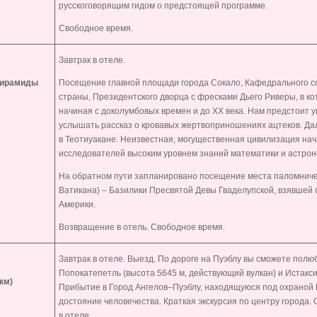
русскоговорящим гидом о предстоящей программе.
Свободное время.
Завтрак в отеле.
 пирамиды
Посещение главной площади города Сокало, Кафедрального со
страны, Президентского дворца с фресками Дьего Риверы, в ко
начиная с доколумбовых времен и до XX века. Нам предстоит
услышать рассказ о кровавых жертвоприношениях ацтеков. Да
в Теотиуакане. Неизвестная, могущественная цивилизация нача
исследователей высоким уровнем знаний математики и астроно
На обратном пути запланировано посещение места паломничес
Ватикана) – Базилики Пресвятой Девы Гваделупской, взявшей
Америки.
Возвращение в отель. Свободное время.
Завтрак в отеле. Выезд. По дороге на Пуэблу вы сможете пол
Попокатепетль (высота 5645 м, действующий вулкан) и Истакси
км)
Прибытие в Город Ангелов–Пуэблу, находящуюся под охрано
достояние человечества. Краткая экскурсия по центру города
в отеле.