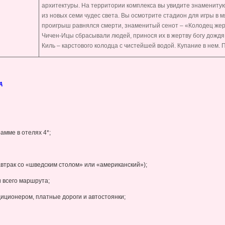
архитектуры. На территории комплекса вы увидите знаменитую
из новых семи чудес света. Вы осмотрите стадион для игры в мя
проигрыш равнялся смерти, знаменитый сенот – «Колодец жер
Чичен-Ицы сбрасывали людей, принося их в жертву богу дождя.
Киль – карстового колодца с чистейшей водой. Купание в нем. 
А
амме в отелях 4*;
автрак со «шведским столом» или «американский»);
 всего маршрута;
иционером, платные дороги и автостоянки;