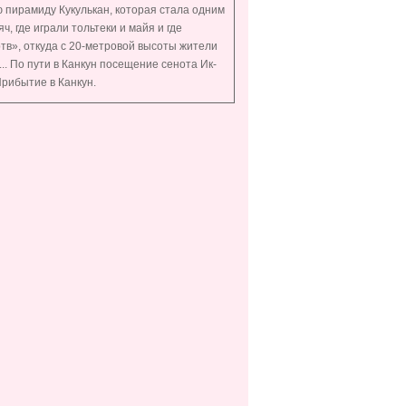
 пирамиду Кукулькан, которая стала одним
ч, где играли тольтеки и майя и где
тв», откуда с 20-метровой высоты жители
.. По пути в Канкун посещение сенота Ик-
Прибытие в Канкун.