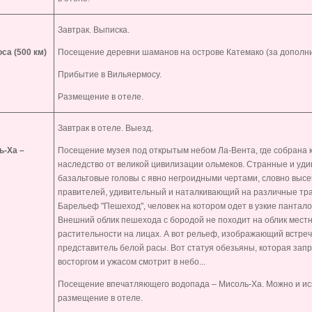
Завтрак. Выписка.
са (500 км)
Посещение деревни шаманов на острове Катемако (за дополни
Прибытие в Вильяермосу.
Размещение в отеле.
Завтрак в отеле. Выезд.
ь-Ха –
Посещение музея под открытым небом Ла-Вента, где собрана 
наследство от великой цивилизации ольмеков. Странные и уд
базальтовые головы с явно негроидными чертами, словно высе
правителей, удивительный и наталкивающий на различные тра
Барельеф "Пешеход", человек на котором одет в узкие панталон
Внешний облик пешехода с бородой не походит на облик местн
растительности на лицах. А вот рельеф, изображающий встреч
представитель белой расы. Вот статуя обезьяны, которая запро
восторгом и ужасом смотрит в небо...
Посещение впечатляющего водопада – Мисоль-Ха. Можно и иск
размещение в отеле.