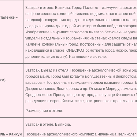
Завтрак в отеле. Выписка. Город Паленке – жемчужина архите
на фоне зеленых холмов безмолвно поднимаются в синее неб
Паленке –
ландшафт сооружения города – свидетельство высокого масте
дворцы и пирамиды, в одной из которых было найдено захорон
Изображение на крышке саркофага вызвало бесконечные учен
увидели в отдельных изображениях на стенах храмов следы в
Кампече, колониальный город, построенный для защиты от на
находящийся в списке ЮНЕСКО.Посмотреть город можно, прок
дополнительную плату). Размещение в отеле.
Завтрак. Выезд из отеля. Посещение археологической зоны У
городов майя. Город был когда-то могущественным форпостом
км)
варваров. «Построенный трижды»–перевод названия города. 
Дворец монашек, Дом черепах и др. Отъезд в Мериду, замеча
Средневековья.Проезд по центру города, по улице Франциско
резиденции в европейском стиле, выстроенные в прошлые век
Размещение в отеле.
Завтрак в отеле. Выписка.
иль – Канкун
Посещение археологического комплекса Чичен-Ица, великолеп