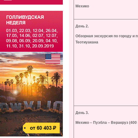
Мехико
День 2.
Обзорная экскурсия по городу и
Теотиуакана
День 3.
Мехико – Пуэбла – Веракруз (400 