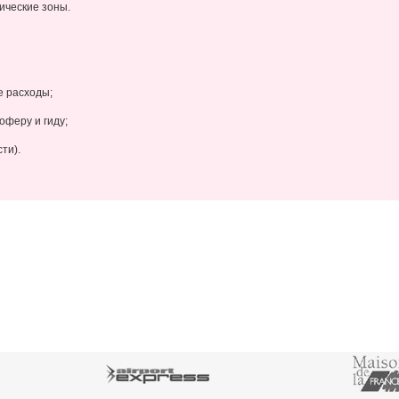
ические зоны.
е расходы;
феру и гиду;
ти).