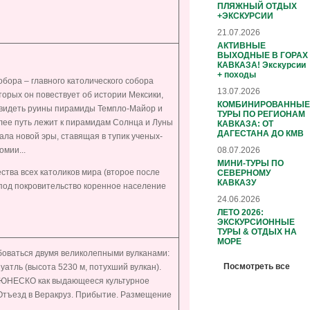
ПЛЯЖНЫЙ ОТДЫХ
+ЭКСКУРСИИ
21.07.2026
АКТИВНЫЕ
ВЫХОДНЫЕ В ГОРАХ
КАВКАЗА! Экскурсии
+ походы
бора – главного католического собора
13.07.2026
торых он повествует об истории Мексики,
КОМБИНИРОВАННЫЕ
 увидеть руины пирамиды Темпло-Майор и
ТУРЫ ПО РЕГИОНАМ
лее путь лежит к пирамидам Солнца и Луны
КАВКАЗА: ОТ
ДАГЕСТАНА ДО КМВ
ла новой эры, ставящая в тупик ученых-
08.07.2026
мии...
МИНИ-ТУРЫ ПО
тва всех католиков мира (второе после
СЕВЕРНОМУ
КАВКАЗУ
 под покровительство коренное население
24.06.2026
ЛЕТО 2026:
ЭКСКУРСИОННЫЕ
ТУРЫ & ОТДЫХ НА
МОРЕ
юбоваться двумя великолепными вулканами:
Посмотреть все
уатль (высота 5230 м, потухший вулкан).
й ЮНЕСКО как выдающееся культурное
. Отъезд в Веракруз. Прибытие. Размещение