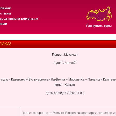
мпании
тствам
оративным клиентам
нсии
Где купить туры
СИКА!
Привет, Мексика!
8 дней/7 ночей
ракруз - Катемако – Вильяермоса - Ла-Вента – Мисоль-Ха – Паленке - Кампече
Киль – Канкун
Даты заездов 2020: 21.03
Прилет в аэропорт г. Мехико. Встреча в аэропорту, трансфер и