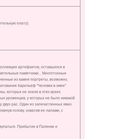
тельную плату).
коллекция артефактов, оставшихся в
ивительные памятники... Многотонные
ченные из камня портреты, возможно,
ктования барельеф "Человек в змее".
ы, которых не знали в этих краях.
ых уроженцев, у которых не было никакой
у двух рас. Один из запечатленных явно
кинув голову, охватив ее лапами, с
упаться. Прибытие в Паленке и