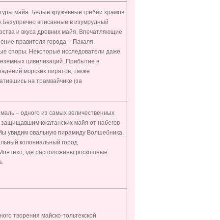
ктуры майя. Белые кружевные гребни храмов
о.Безупречно вписанные в изумрудный
рства и вкуса древних майя. Впечатляющие
ение правителя города – Пакаля.
ые споры. Некоторые исследователи даже
неземных цивилизаций. Прибытие в
падений морских пиратов, также
атившись на трамвайчике (за
шмаль – одного из самых величественных
, защищавшим юкатанских майя от набегов
Мы увидим овальную пирамиду Волшебника,
тельный колониальный город
 Монтехо, где расположены роскошные
а.
ного творения майско-тольтекской