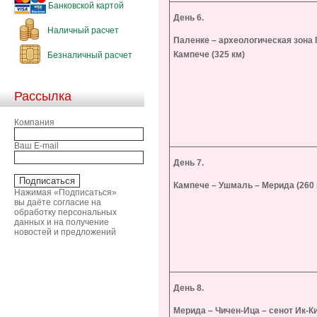
Банковской картой
День 6.
Наличный расчет
Паленке – археологическая зона 
Кампече (325 км)
Безналичный расчет
Рассылка
Компания
Ваш E-mail
День 7.
Кампече – Ушмаль – Мерида (260 
Нажимая «Подписаться»
вы даёте согласие на
обработку персональных
данных и на получение
новостей и предложений
День 8.
Мерида – Чичен-Ица – сенот Ик-К