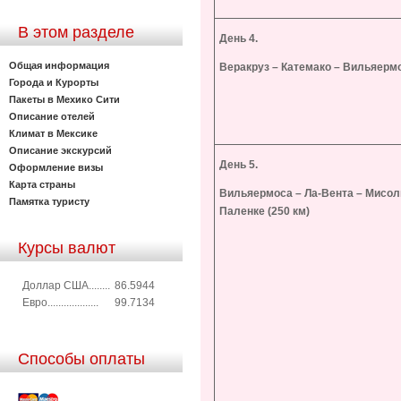
В этом разделе
День 4.
Общая информация
Веракруз – Катемако – Вильяермо
Города и Курорты
Пакеты в Мехико Сити
Описание отелей
Климат в Мексике
Описание экскурсий
День 5.
Оформление визы
Карта страны
Вильяермоса – Ла-Вента – Мисол
Памятка туристу
Паленке (250 км)
Курсы валют
Доллар США........
86.5944
Евро...................
99.7134
Способы оплаты