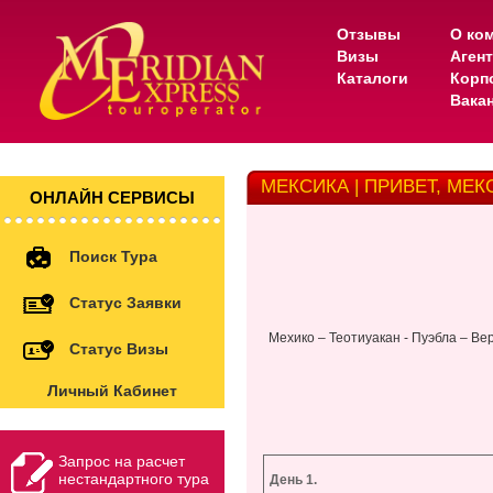
Отзывы
О ко
Визы
Аген
Каталоги
Корп
Вака
МЕКСИКА | ПРИВЕТ, МЕК
ОНЛАЙН СЕРВИСЫ
Поиск Тура
Статус Заявки
Мехико – Теотиуакан - Пуэбла – Ве
Статус Визы
Личный Кабинет
Запрос на расчет
нестандартного тура
День 1.