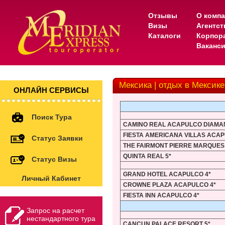
Отзывы
О комп
Визы
Агентс
Каталоги
Корпор
Ваканс
Мексика | отдых в Мексике
ОНЛАЙН СЕРВИСЫ
Поиск Тура
CAMINO REAL ACAPULCO DIAMAN
FIESTA AMERICANA VILLAS ACAP
Статус Заявки
THE FAIRMONT PIERRE MARQUES 
QUINTA REAL 5*
Статус Визы
GRAND HOTEL ACAPULCO 4*
Личный Кабинет
CROWNE PLAZA ACAPULCO 4*
FIESTA INN ACAPULCO 4*
Запрос на расчет
нестандартного тура
CANCUN PALACE RESORT 5*