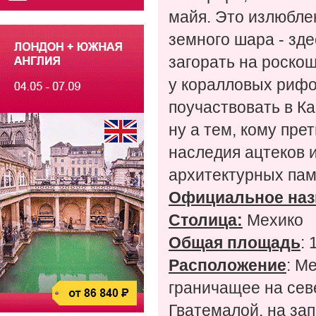
майя. Это излюбле
земного шара - зд
загорать на роско
у коралловых рифо
поучаствовать в Ка
ну а тем, кому пре
наследия ацтеков и
архитектурных пам
Официальное наз
Столица:
Мехико
Общая площадь
: 
Расположение
: М
граничащее на сев
Гватемалой, на за