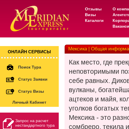
Отзывы
О комп
Визы
Агентс
Каталоги
Корпор
Ваканс
Мексика | Общая информ
ОНЛАЙН СЕРВИСЫ
Как место, где пр
Поиск Тура
неповторимыми поз
Статус Заявки
себе равных. Дико
вулканы, богатейш
Статус Визы
ацтеков и майя, к
Личный Кабинет
уголков богатых т
Мексика - это разн
Запрос на расчет
нестандартного тура
сомбреро, текила 