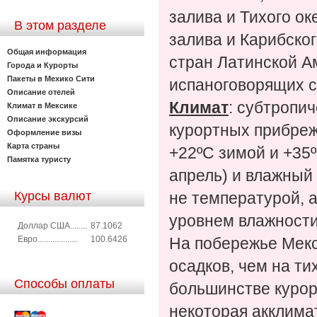
залива и Тихого ок
В этом разделе
залива и Карибског
Общая информация
стран Латинской А
Города и Курорты
Пакеты в Мехико Сити
испаноговорящих с
Описание отелей
Климат
: субтропич
Климат в Мексике
Описание экскурсий
курортных прибреж
Оформление визы
Карта страны
+22ºС зимой и +35º
Памятка туристу
апрель) и влажный
Курсы валют
не температурой, 
уровнем влажности
Доллар США........
87.1062
Евро...................
100.6426
На побережье Мекс
осадков, чем на т
Способы оплаты
большинстве курор
некоторая акклима