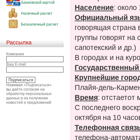
Банковской картой
Население
: около
Наличный расчет
Официальный яз
Безналичный расчет
говорящая страна 
группы говорят на 
Рассылка
сапотекский и др.)
Компания
В городах и на кур
Ваш E-mail
Государственный
Крупнейшие горо
Нажимая «Подписаться»
Плайя-дель-Кармен
вы даёте согласие на
обработку персональных
Время
: отстаетот 
данных и на получение
новостей и предложений
С последнего воск
октября на 10 часо
Телефонная связ
телефона-автомат