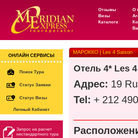
Отзывы
О 
Визы
Аг
Каталоги
Ко
Ва
МАРОККО | Les 4 Saison
ОНЛАЙН СЕРВИСЫ
Отель
4* Les 4
Поиск Тура
Адрес
:
19 Rue
Статус Заявки
Tel
:
+ 212 490
Статус Визы
Личный Кабинет
___________
Расположен
Запрос на расчет
нестандартного тура