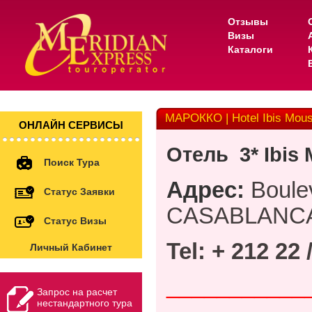
Отзывы
Визы
Каталоги
МАРОККО | Hotel Ibis Mous
ОНЛАЙН СЕРВИСЫ
Отель
3* Ibis
Поиск Тура
Адрес
:
Boule
Статус Заявки
CASABLANC
Статус Визы
Tel: + 212 22 
Личный Кабинет
___________
Запрос на расчет
нестандартного тура