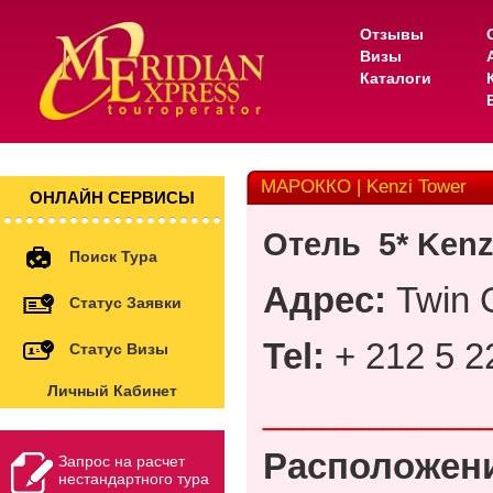
Отзывы
Визы
Каталоги
МАРОККО | Kenzi Tower
ОНЛАЙН СЕРВИСЫ
Отель
5* Kenz
Поиск Тура
Адрес
:
Twin 
Статус Заявки
Tel:
+ 212 5 2
Статус Визы
Личный Кабинет
___________
Расположен
Запрос на расчет
нестандартного тура