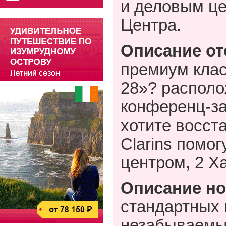
и деловым це
Центра.
Описание от
премиум клас
28»? располо
конференц-з
хотите восст
Clarins
помог
центром, 2 Х
Описание но
стандартных 
незабываемый