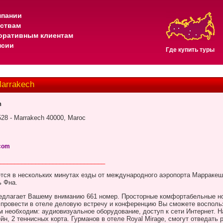
мпании
тствам
оративным клиентам
нсии
Где купить туры
arrakech
h
528 - Marrakech 40000, Maroc
.com
_______________________________
тся в нескольких минутах езды от международного аэропорта Марракеш
 Фна.
едлагает Вашему вниманию 661 номер. Просторные комфортабельные но
 провести в отеле деловую встречу и конференцию Вы сможете восполь
необходим: аудиовизуальное оборудование, доступ к сети Интернет. Н
йн, 2 теннисных корта. Гурманов в отеле
Royal
Mirage
, смогут отведать