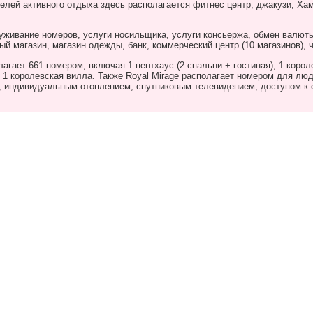
лей активного отдыха здесь располагается фитнес центр, джакузи, Хам
уживание номеров, услуги носильщика, услуги консьержа, обмен валюты
ый магазин, магазин одежды, банк, коммерческий центр (10 магазинов), 
лагает 661 номером, включая 1 пентхаус (2 спальни + гостиная), 1 коро
, 1 королевская вилла. Также
Royal
Mirage
располагает номером для люд
 индивидуальным отоплением, спутниковым телевидением, доступом к с