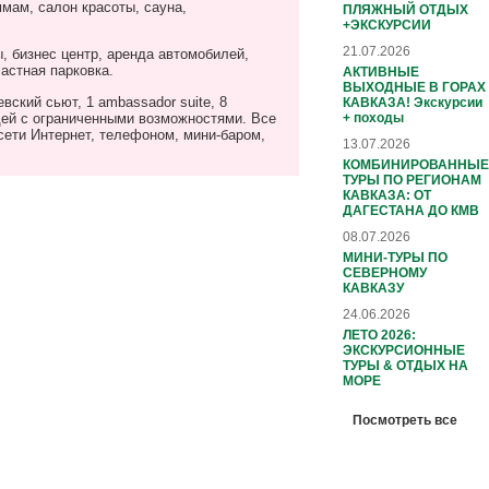
мам, салон красоты, сауна,
ПЛЯЖНЫЙ ОТДЫХ
+ЭКСКУРСИИ
21.07.2026
, бизнес центр, аренда автомобилей,
частная парковка.
АКТИВНЫЕ
ВЫХОДНЫЕ В ГОРАХ
левский сьют, 1
ambassador
suite
, 8
КАВКАЗА! Экскурсии
ей с ограниченными возможностями. Все
+ походы
ети Интернет, телефоном, мини-баром,
13.07.2026
КОМБИНИРОВАННЫЕ
ТУРЫ ПО РЕГИОНАМ
КАВКАЗА: ОТ
ДАГЕСТАНА ДО КМВ
08.07.2026
МИНИ-ТУРЫ ПО
СЕВЕРНОМУ
КАВКАЗУ
24.06.2026
ЛЕТО 2026:
ЭКСКУРСИОННЫЕ
ТУРЫ & ОТДЫХ НА
МОРЕ
Посмотреть все