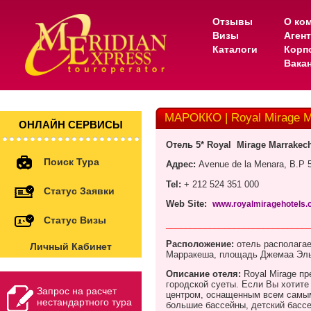
Отзывы
О ко
Визы
Аген
Каталоги
Корп
Вака
МАРОККО | Royal Mirage M
ОНЛАЙН СЕРВИСЫ
Отель 5*
Royal
Mirage Marrakec
Поиск Тура
Адрес
:
Avenue de la Menara, B.P 
Tel:
+ 212 524 351 000
Статус Заявки
Web Site:
www.royalmiragehotels
Статус Визы
_____________________________
Расположение:
отель располагае
Личный Кабинет
Марракеша, площадь Джемаа Эль
Описание отеля:
Royal
Mirage пр
городской суеты. Если Вы хотите
Запрос на расчет
центром, оснащенным всем самым 
нестандартного тура
большие бассейны, детский бассе