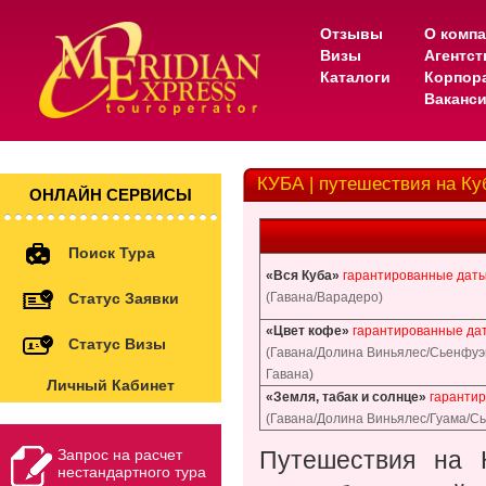
Отзывы
О комп
Визы
Агентс
Каталоги
Корпор
Ваканс
КУБА | путешествия на Ку
ОНЛАЙН СЕРВИСЫ
Поиск Тура
«Вся Куба»
гарантированные даты
Статус Заявки
(Гавана/Варадеро)
«Цвет кофе»
гарантированные да
Статус Визы
(Гавана/Долина Виньялес/Сьенфуэг
Гавана)
Личный Кабинет
«Земля, табак и солнце»
гаранти
(Гавана/Долина Виньялес/Гуама/С
Запрос на расчет
Путешествия на 
нестандартного тура