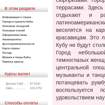
сюрпризами. Горо
террасами. Здесь
В этом разделе
отдыхают и ра
Информация о стране
латиноамериканс
Города и курорты Кубы
Описание экскурсий
веселятся на ка
Описание отелей
Оформление визы
красавицам. Это 
Авиаперелёты
Кубу не будут стол
Достопримечательности
Карта страны
Город небольшо
Погода
Музыка и танцы Кубы
темноглазых женщи
Памятка туристу
центральной пло
Курсы валют
музыканты и танц
потанцевать румб
Доллар США........
87.9182
Евро...................
101.4752
воспользуется 
удовольствием нау
Способы оплаты