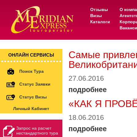
Отзывы
О комп
Визы
Агентс
Каталоги
Корпор
Ваканс
Самые привлек
ОНЛАЙН СЕРВИСЫ
Великобритан
Поиск Тура
27.06.2016
Статус Заявки
подробнее
Статус Визы
«КАК Я ПРОВ
Личный Кабинет
18.06.2016
подробнее
Запрос на расчет
нестандартного тура