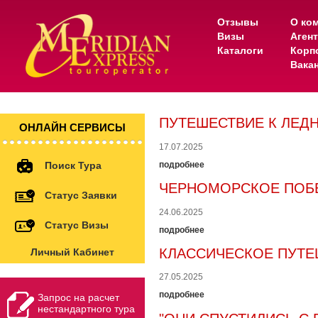
Отзывы
О ко
Визы
Аген
Каталоги
Корп
Вака
ПУТЕШЕСТВИЕ К ЛЕД
ОНЛАЙН СЕРВИСЫ
17.07.2025
Поиск Тура
подробнее
ЧЕРНОМОРСКОЕ ПОБЕР
Статус Заявки
24.06.2025
Статус Визы
подробнее
КЛАССИЧЕСКОЕ ПУТЕШ
Личный Кабинет
27.05.2025
подробнее
Запрос на расчет
нестандартного тура