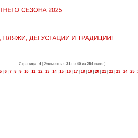
ЕТНЕГО СЕЗОНА 2025
, ПЛЯЖИ, ДЕГУСТАЦИИ И ТРАДИЦИИ!
Страница:
4
[ Элементы с
31
по
40
из
254
всего ]
5
|
6
|
7
|
8
|
9
|
10
|
11
|
12
|
13
|
14
|
15
|
16
|
17
|
18
|
19
|
20
|
21
|
22
|
23
|
24
|
25
|