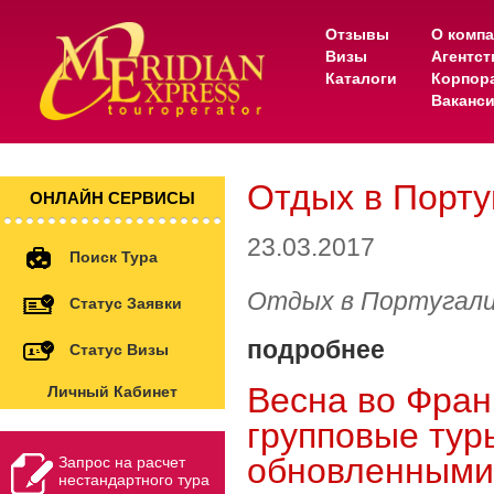
Отзывы
О комп
Визы
Агентс
Каталоги
Корпор
Ваканс
Отдых в Порту
ОНЛАЙН СЕРВИСЫ
23.03.2017
Поиск Тура
Отдых в Португали
Статус Заявки
подробнее
Статус Визы
Весна во Фран
Личный Кабинет
групповые тур
обновленными
Запрос на расчет
нестандартного тура