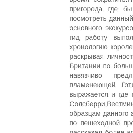
пригорода где б
посмотреть данный
основного экскурс
гид работу выпол
хронологию короле
раскрывая личнос
Британии по больш
навязчиво пред
пламенеющей Гот
выражается и где 
Солсберри,Вестмин
образцам данного а
по пешеходной пр
рассказал более в