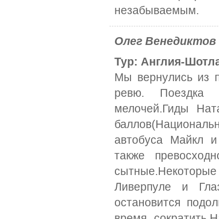
незабываемым.
Олег Венедиктов
Тур: Англия-Шотла
Мы вернулись из п
ревю. Поездка 
мелочей.Гиды На
баллов(Национальн
автобуса Майкл и
также превосход
сытные.Некоторые
Ливерпуле и Гл
остановится подо
время сократить.