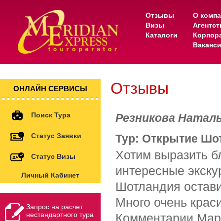
Отзывы
О комп
Визы
Агентс
Каталоги
Корпор
Ваканс
Отзывы
ОНЛАЙН СЕРВИСЫ
Поиск Тура
Резникова Натал
Статус Заявки
Тур: Открытие Шот
Хотим выразить б
Статус Визы
интересные экску
Личный Кабинет
Шотландия остав
Много очень крас
Запрос на расчет
нестандартного тура
Комментарии Мар