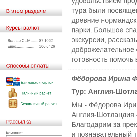
удовольствием про
тура были посвяще
В этом разделе
древние нормандск
Курсы валют
парки. Большое сп
экскурсии, рассказ
Доллар США........
87.1062
Евро...................
100.6426
доброжелательное о
готовность помочь 
Способы оплаты
Фёдорова Ирина Ф
Банковской картой
Тур: Англия-Шотла
Наличный расчет
Мы - Фёдорова Ирин
Безналичный расчет
Англия-Шотландия 
Рассылка
Благодарим за прек
и познавательный т
Компания