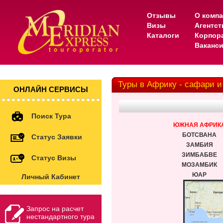
Отзывы
О комп
Визы
Агентс
Каталоги
Корпор
Ваканс
Туры в Африку - сафари 
ОНЛАЙН СЕРВИСЫ
Поиск Тура
ЮЖНАЯ АФРИК
БОТСВАНА
Статус Заявки
ЗАМБИЯ
ЗИМБАБВЕ
Статус Визы
МОЗАМБИК
ЮАР
Личный Кабинет
Запрос на расчет
нестандартного тура