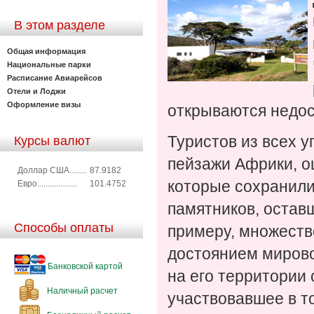
В этом разделе
Общая информация
Национальные парки
Расписание Авиарейсов
Отели и Лоджи
Оформление визы
открываются недос
Туристов из всех у
Курсы валют
пейзажи Африки, о
Доллар США........
87.9182
которые сохранили
Евро...................
101.4752
памятников, оставш
Способы оплаты
примеру, множеств
достоянием мирово
Банковской картой
на его территории
Наличный расчет
участвовавшее в т