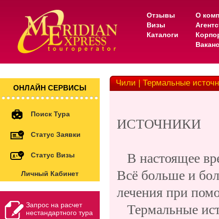
Отзывы
О ком
Визы
Агент
Каталоги
Корпо
Вакан
Чили | Термальные источ
ОНЛАЙН СЕРВИСЫ
ТЕ
Поиск Тура
ИСТОЧНИКИ
Статус Заявки
В настоящее вре
Статус Визы
Всё больше и бо
Личный Кабинет
лечения при пом
Запрос на расчет
Термальные исто
нестандартного тура