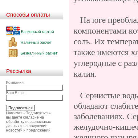
Способы оплаты
На юге преоблад
компонентами ко
Банковской картой
соль. Их температ
Наличный расчет
также имеются хл
Безналичный расчет
углеродные с раз
Рассылка
калия.
Компания
Ваш E-mail
Сернистые вод
обладают слабит
Нажимая «Подписаться»
заболеваниях. С
вы даёте согласие на
обработку персональных
желудочно-кишеч
данных и на получение
новостей и предложений
желчного пузыря