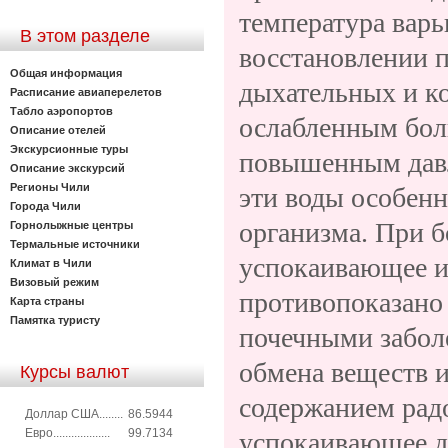
температура варь
В этом разделе
восстановлении п
Общая информация
дыхательных и к
Расписание авиаперелетов
Табло аэропортов
ослабленным бол
Описание отелей
Экскурсионные туры
повышенным давл
Описание экскурсий
Регионы Чили
эти воды особен
Города Чили
организма. При б
Горнолыжные центры
Термальные источники
успокаивающее и
Климат в Чили
Визовый режим
противопоказано
Карта страны
Памятка туристу
почечными забол
обмена веществ и
Курсы валют
содержанием рад
Доллар США........
86.5944
Евро...................
99.7134
успокаивающее де