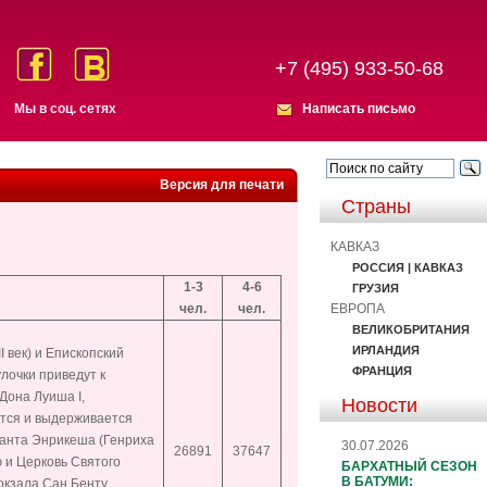
+7 (495) 933-50-68
Мы в соц. сетях
Написать письмо
Версия для печати
Страны
КАВКАЗ
РОССИЯ | КАВКАЗ
1-3
4-6
ГРУЗИЯ
ЕВРОПА
чел.
чел.
ВЕЛИКОБРИТАНИЯ
ИРЛАНДИЯ
 век) и Епископский
ФРАНЦИЯ
лочки приведут к
Дона Луиша I,
Новости
ится и выдерживается
фанта Энрикеша (Генриха
30.07.2026
26891
37647
 и Церковь Святого
БАРХАТНЫЙ СЕЗОН
В БАТУМИ:
окзала Сан Бенту,