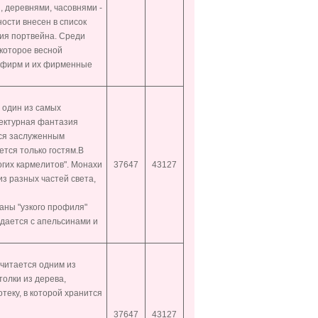
, деревнями, часовнями -
ости внесен в список
рия портвейна. Среди
 которое весной
х фирм и их фирменные
т один из самых
тектурная фантазия
тся заслуженным
ется только гостям.В
огих кармелитов". Монахи
37647
43127
из разных частей света,
аны "узкого профиля"
одается с апельсинами и
считается одним из
олки из дерева,
теку, в которой хранится
37647
43127