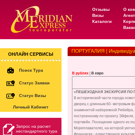
Отзывы
О ко
Визы
Аген
Каталоги
Корп
Вака
ПОРТУГАЛИЯ | Индивидуал
ОНЛАЙН СЕРВИСЫ
Поиск Тура
В рублях
|
В евро
Статус Заявки
«
ПЕШЕХОДНАЯ ЭКСКУРСИЯ ПО 
Статус Визы
В исторической части города осмо
дворец с длинным 60- метровым фа
Личный Кабинет
знаменитой набережной Рибейра, с
построенному по проекту Эйфеля, 
портвейн. Посещение одного из по
Запрос на расчет
Мореплавателя), на которой уютн
нестандартного тура
Франциска - единственное культово