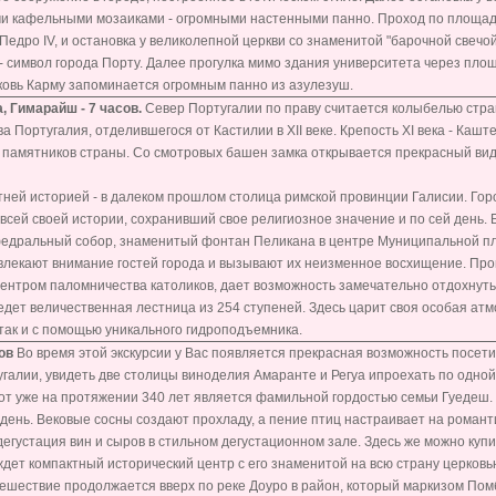
и кафельными мозаиками - огромными настенными панно. Проход по площад
едро IV, и остановка у великолепной церкви со знаменитой "барочной свечой
- символ города Порту. Далее прогулка мимо здания университета через пло
ковь Карму запоминается огромным панно из азулезуш.
, Гимарайш - 7 часов.
Север Португалии по праву считается колыбелью стр
 Португалия, отделившегося от Кастилии в XII веке. Крепость XI века - Кашт
 памятников страны. Со смотровых башен замка открывается прекрасный вид
етней историей - в далеком прошлом столица римской провинции Галисии. Гор
всей своей истории, сохранивший свое религиозное значение и по сей день. 
едральный собор, знаменитый фонтан Пеликана в центре Муниципальной пл
лекают внимание гостей города и вызывают их неизменное восхищение. Прог
ентром паломничества католиков, дает возможность замечательно отдохнуть
ведет величественная лестница из 254 ступеней. Здесь царит своя особая а
 так и с помощью уникального гидроподъемника.
сов
Во время этой экскурсии у Вас появляется прекрасная возможность посети
галии, увидеть две столицы виноделия Амаранте и Регуа ипроехать по одной
от уже на протяжении 340 лет является фамильной гордостью семьи Гуедеш.
 день. Вековые сосны создают прохладу, а пение птиц настраивает на романт
дегустация вин и сыров в стильном дегустационном зале. Здесь же можно купи
ждет компактный исторический центр с его знаменитой на всю страну церков
тешествие продолжается вверх по реке Доуро в район, который маркизом По