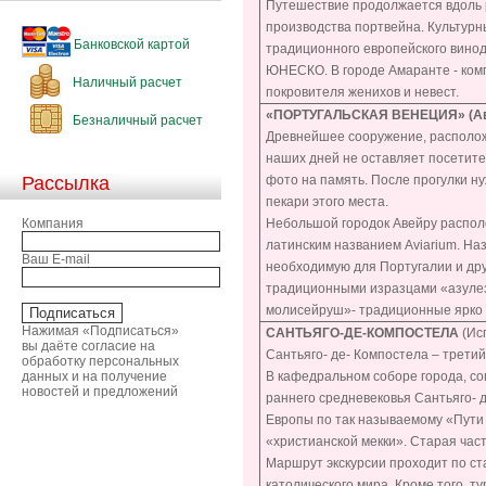
Путешествие продолжается вдоль р
производства портвейна. Культурн
Банковской картой
традиционного европейского винод
ЮНЕСКО. В городе Амаранте - комп
Наличный расчет
покровителя женихов и невест.
«ПОРТУГАЛЬСКАЯ ВЕНЕЦИЯ»
(А
Безналичный расчет
Древнейшее сооружение, располож
наших дней не оставляет посетит
Рассылка
фото на память. После прогулки н
пекари этого места.
Компания
Небольшой городок Авейру располо
латинским названием Aviarium. На
Ваш E-mail
необходимую для Португалии и дру
традиционными изразцами «азулезу
молисейруш»- традиционные ярко о
Нажимая «Подписаться»
САНТЬЯГО-ДЕ-КОМПОСТЕЛА
(Ис
вы даёте согласие на
Сантьяго- де- Компостела – третий
обработку персональных
данных и на получение
В кафедральном соборе города, сог
новостей и предложений
раннего средневековья Сантьяго- 
Европы по так называемому «Пути 
«христианской мекки». Старая час
Маршрут экскурсии проходит по ст
католического мира. Кроме того, 