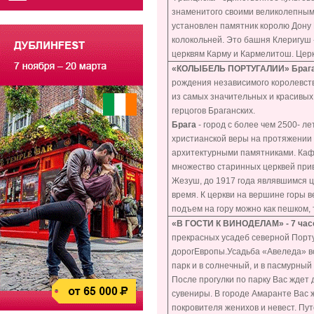
знаменитого своими великолепным
установлен памятник королю Дону П
колокольней. Это башня Клеригуш 
церквям Карму и Кармелитош. Цер
«КОЛЫБЕЛЬ ПОРТУГАЛИИ»
Брага
рождения независимого королевства
из самых значительных и красивых
герцогов Браганских.
Брага
- город с более чем 2500- л
христианской веры на протяжении 
архитектурными памятниками. Каф
множество старинных церквей прив
Жезуш, до 1917 года являвшимся ц
время. К церкви на вершине горы 
подъем на гору можно как пешком,
«В ГОСТИ К ВИНОДЕЛАМ» -
7 ча
прекрасных усадеб северной Порту
дорогЕвропы.Усадьба «Авеледа» в
парк и в солнечный, и в пасмурный
После прогулки по парку Вас ждет 
сувениры. В городе Амаранте Вас 
покровителя женихов и невест. Пу