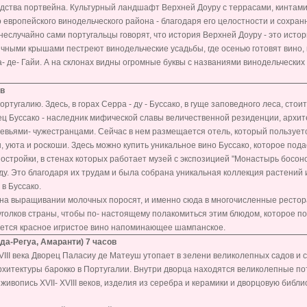
водства портвейна. Культурный ландшафт Верхней Доуру с террасами, кинтами
европейского винодельческого района - благодаря его целостности и сохранн
случайно сами португальцы говорят, что история Верхней Доуру - это исто
ичными крышами пестреют винодельческие усадьбы, где осенью готовят вино,
а- де- Гайи. А на склонах видны огромные буквы с названиями винодельчески
ов
тугалию. Здесь, в горах Серра - ду - Буссако, в гуще заповедного леса, стои
ц Буссако - наследник мифической славы величественной резиденции, архи
ревьями- чужестранцами. Сейчас в нем размещается отель, который пользуе
 уюта и роскоши. Здесь можно купить уникальное вино Буссако, которое пода
остройки, в стенах которых работает музей с экспозицией "Монастырь босон
оду. Это благодаря их трудам и была собрана уникальная коллекция растений 
 в Буссако.
 на выращивании молочных поросят, и именно сюда в многочисленные рестор
уголков страны, чтобы по- настоящему полакомиться этим блюдом, которое п
вается красное игристое вино напоминающее шампанское.
-да-Регуа, Амаранти) 7 часов
III века Дворец Паласиу де Матеуш утопает в зелени великолепных садов и 
хитектуры барокко в Португалии. Внутри дворца находятся великолепные пот
ивопись XVII- XVIII веков, изделия из серебра и керамики и дворцовую библио