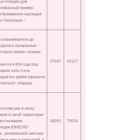
ыл отведен для
прекрасный пример
ок Всемирного наследия
го Гонсалуша –
 сохранившееся до
 сделать прекрасные
оторого хранят лучшие
37647
43127
ается в 959 году под
ывали соль столь
садов его домов украшено
 скользят «баркуш
поэтому уже в эпоху
ком со всей территории
чил название
59262
70018
Наследия ЮНЕСКО
а - религиозной святыни
овых улиц и площадей, а