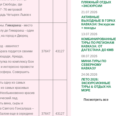
ПЛЯЖНЫЙ ОТДЫХ
и Свободы, где
+ЭКСКУРСИИ
"- 76 метровой
21.07.2026
щадь Четырех Львов к
АКТИВНЫЕ
ВЫХОДНЫЕ В ГОРАХ
КАВКАЗА! Экскурсии
аны.
Гимараеш
- место
+ походы
елу де Гимараеш - один
13.07.2026
 на город и Дворец
КОМБИНИРОВАННЫЕ
ТУРЫ ПО РЕГИОНАМ
од - аванпост
КАВКАЗА: ОТ
ДАГЕСТАНА ДО КМВ
Брага гордится своими
37647
43127
08.07.2026
ощади, Аркада,
МИНИ-ТУРЫ ПО
улка по комплексу Бон
СЕВЕРНОМУ
 и интересно провести
КАВКАЗУ
тмосфера. Совершить
24.06.2026
ЛЕТО 2026:
ть одну из самых
ЭКСКУРСИОННЫЕ
ТУРЫ & ОТДЫХ НА
 из самых красивых
МОРЕ
 Необыкновенно красив
ический лад.
Посмотреть все
ть вина, сыры и
ью Святого Гонсалуша –
мбалом еще в середине
37647
43127