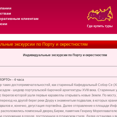
мпании
тствам
оративным клиентам
нсии
Где купить туры
ьные экскурсии по Порту и окрестностям
Индивидуальные экскурсии по Порту и окрестностям
ПОРТО
»
-
4 часа
тр таких достопримечательностей, как старинный Кафедральный Собор Се (XII
садом - шедевр португальской барочной архитектуры XVIII века. Старинные у
 берегов которой ушли первые каравеллы открывать новые Земли. По мосту 
переход на другой берег реки Доуру к знаменитым подвалам, в которых хран
двалов и, конечно, дегустация портвейна. Далее отправление к площади Ин
о расположились помпезный дворец Биржи, памятник Генриху Мореплавателю
е сооружение в городе, построенное в готическом стиле. Далее остановка у в