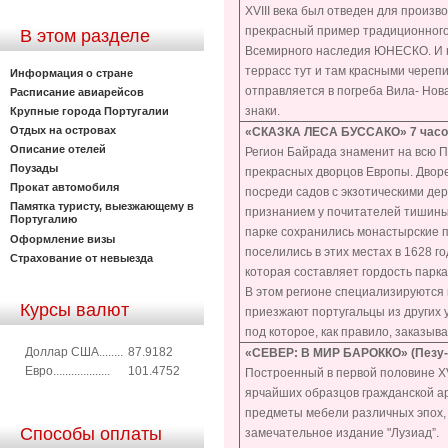
XVIII века был отведен для произ
прекрасный пример традиционного 
В этом разделе
Всемирного наследия ЮНЕСКО. И не
террасс тут и там красными череп
Информация о стране
отправляется в погреба Вила- Нов
Расписание авиарейсов
знаки.
Крупные города Португалии
Отдых на островах
«СКАЗКА ЛЕСА БУССАКО»
7 час
Описание отелей
Регион Байрада знаменит на всю Пор
Поузады
прекрасных дворцов Европы. Дворе
Прокат автомобиля
посреди садов с экзотическими де
Памятка туристу, выезжающему в
признанием у почитателей тишины,
Португалию
парке сохранились монастырские п
Оформление визы
поселились в этих местах в 1628 г
Страхование от невыезда
которая составляет гордость парка
В этом регионе специализируются
Курсы валют
приезжают португальцы из других 
под которое, как правило, заказы
Доллар США........
87.9182
«СЕВЕР: В МИР БАРОККО»
(Пезу
Евро...................
101.4752
Построенный в первой половине XV
ярчайших образцов гражданской ар
предметы мебели различных эпох, ж
Способы оплаты
замечательное издание "Лузиад”.