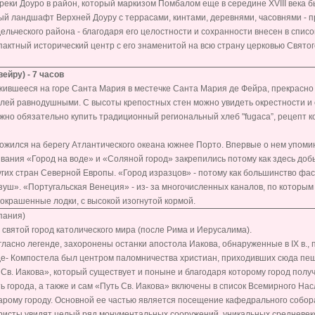
еки Доуро в район, который маркизом Помбалом еще в середине XVIII века б
ый ландшафт Верхней Доуру с террасами, кинтами, деревнями, часовнями - 
ельческого района - благодаря его целостности и сохранности внесен в спис
актный исторический центр с его знаменитой на всю страну церковью Свято
вейру) - 7 часов
ившееся на горе Санта Мария в местечке Санта Мария де Фейра, прекрасно
елей равнодушными. С высоты крепостных стен можно увидеть окрестности и
ужно обязательно купить традиционный региональный хлеб "fugaca”, рецепт к
жился на берегу Атлантического океана южнее Порто. Впервые о нем упомин
звания «Город на воде» и «Соляной город» закрепились потому как здесь доб
гих стран Северной Европы. «Город изразцов» - потому как большинство фа
ш». «Португальская Венеция» - из- за многочисленных каналов, по которым
крашенные лодки, с высокой изогнутой кормой.
пания)
 святой город католического мира (после Рима и Иерусалима).
ласно легенде, захоронены останки апостола Иакова, обнаруженные в IX в., 
де- Компостела был центром паломничества христиан, приходивших сюда пеш
Св. Иакова», который существует и поныне и благодаря которому город полу
ть города, а также и сам «Путь Св. Иакова» включены в список Всемирного 
арому городу. Основной ее частью является посещение кафедрального собор
туристы увидят целый ряд монументальных сооружений, уникальных средневек