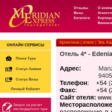
Отзывы
О комп
Визы
Агентс
Каталоги
Корпор
Ваканс
Аргентина | отели | Эль Ка
ОНЛАЙН СЕРВИСЫ
Отель
4* - Edenia
Поиск Тура
Адрес:
Manz
Статус Заявки
940
Статус Визы
Телефон
:
+54
(
Факс
:
+54 
Личный Кабинет
Сайт отеля:
www.
Месторасполож
Запрос на расчет
нестандартного тура
расположение в 