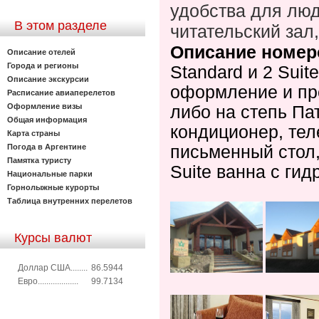
удобства для лю
В этом разделе
читательский зал
Описание номер
Описание отелей
Города и регионы
Standard и 2 Sui
Описание экскурсии
оформление и пре
Расписание авиаперелетов
Оформление визы
либо на степь Па
Общая информация
кондиционер, тел
Карта страны
письменный стол,
Погода в Аргентине
Памятка туристу
Suite ванна с ги
Национальные парки
Горнолыжные курорты
Таблица внутренних перелетов
Курсы валют
Доллар США........
86.5944
Евро...................
99.7134