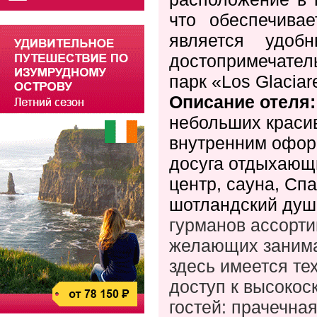
что обеспечива
является удоб
достопримечател
парк «Los
Glaciar
Описание отеля
небольших краси
внутренним офор
досуга отдыхающи
центр, сауна, Сп
шотландский душ
гурманов ассорти
желающих занимат
здесь имеется те
доступ к высокос
гостей: прачечна