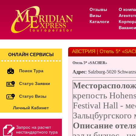
Отзывы
О комп
Визы
Агентс
Каталоги
Корпор
Ваканс
АВСТРИЯ | Отель 5* «SA
ОНЛАЙН СЕРВИСЫ
Отель 5* «SACHER»
Поиск Тура
Адрес
: Salzburg-5020 Schwarzst
Месторасполож
Статус Заявки
крепость Hohens
Статус Визы
Festival Hall - 
Личный Кабинет
Зальцбургского 
Описание отел
Запрос на расчет
нестандартного тура
зал и бизнес - 