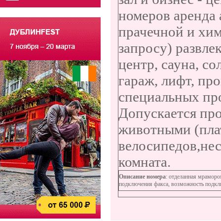
номеров аренда 
прачечной и хи
запросу) развле
центр, сауна, с
гараж, лифт, пр
специальных пр
Допускается пр
животными (пла
велосипедов,нес
комната.
Описание номера
: отделанная мраморо
подключения факса, возможность подклю