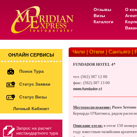
Отзывы
О ко
Визы
Аген
Каталоги
Корп
Вака
Чили | Отели | Сантьяго | 
ОНЛАЙН СЕРВИСЫ
FUNDADOR
HOTEL
4*
Поиск Тура
тел: (562) 387 12 00
факс: (562) 387 13 00
Статус Заявки
www
.
fundador
.
cl
_____________________________
Статус Визы
Месторасположение
:
Paseo Serrano 
Личный Кабинет
Бернардо О'Хиггинса, рядом распол
Описание отеля:
в отеле 150 номеро
Запрос на расчет
году известным чилийским архитект
нестандартного тура