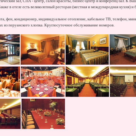
тический зал, СПА - центр, салон красоты, бизнес-центр и конференц-зал. К В
Также в отеле есть великолепный ресторан (местная и международная кухня) и 
та, фен, кондиционер, индивидуальное отопление, кабельное ТВ, телефон, мин
ах из перуанского хлопка. Круглосуточное обслуживание номеров.