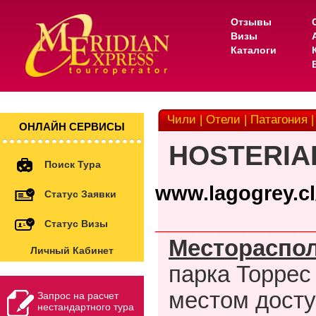
Отзывы
Визы
Каталоги
Чили | Отели | Патагония |
ОНЛАЙН СЕРВИСЫ
HOSTERIA
Поиск Тура
www.lagogrey.cl
Статус Заявки
____________
Статус Визы
Местораспо
Личный Кабинет
парка Торрес
местом дост
Запрос на расчет
нестандартного тура