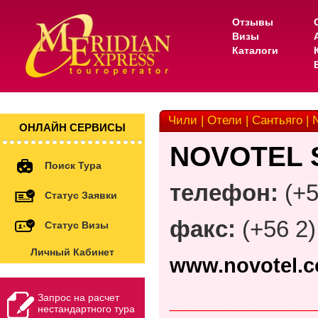
Отзывы
Визы
Каталоги
Чили | Отели | Сантьяго | 
ОНЛАЙН СЕРВИСЫ
NOVOTEL
Поиск Тура
телефон:
(+5
Статус Заявки
факс:
(+56 2)
Статус Визы
Личный Кабинет
www.novotel.co
___________
Запрос на расчет
нестандартного тура