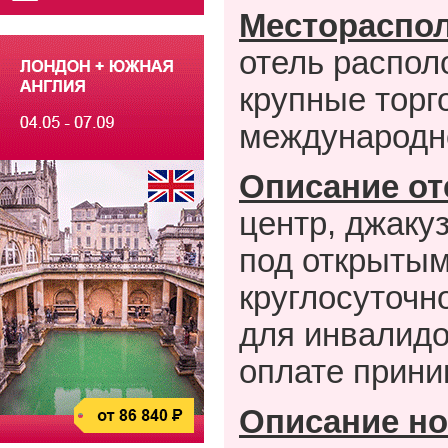
Местораспо
отель распол
крупные торг
международно
Описание от
центр, джакуз
под открытым
круглосуточн
для инвалидо
оплате приним
Описание но