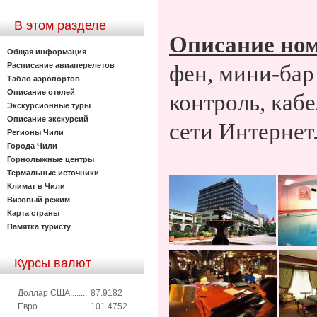
В этом разделе
Описание ном
Общая информация
Расписание авиаперелетов
фен, мини-бар
Табло аэропортов
Описание отелей
контроль, каб
Экскурсионные туры
Описание экскурсий
сети Интернет
Регионы Чили
Города Чили
Горнолыжные центры
Термальные источники
Климат в Чили
Визовый режим
Карта страны
Памятка туристу
Курсы валют
Доллар США........
87.9182
Евро...................
101.4752