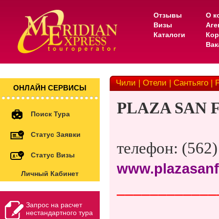
Отзывы
О к
Визы
Аге
Каталоги
Кор
Вак
Чили | Отели | Сантьяго | 
ОНЛАЙН СЕРВИСЫ
PLAZA SAN 
Поиск Тура
Статус Заявки
телефон: (562)
Статус Визы
www.plazasanf
Личный Кабинет
____________
Запрос на расчет
нестандартного тура