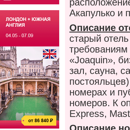
расположение
Акапулько и 
Описание от
старый отель
требованиям к
«Joaquin», би
зал, сауна, с
постояльцев)
номерах и пу
номеров. К о
Express, Mast
Описание но