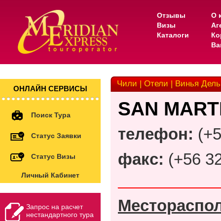
Отзывы
О 
Визы
Аг
Каталоги
Ко
Ва
Чили | Отели | Винья Дель
ОНЛАЙН СЕРВИСЫ
SAN MARTI
Поиск Тура
телефон:
(+5
Статус Заявки
факс:
(+
56 32
Статус Визы
Личный Кабинет
______________
Местораспо
Запрос на расчет
нестандартного тура