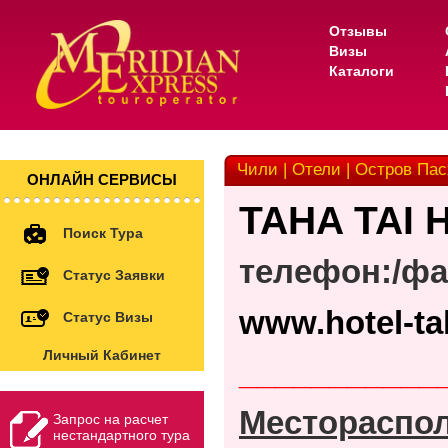
Отзывы
Визы
Каталоги
Чили | Отели | Остров Пасх
ОНЛАЙН СЕРВИСЫ
TAHA
TAI
Поиск Тура
телефон:/фа
Статус Заявки
www.hotel-ta
Статус Визы
Личный Кабинет
___________
Местораспо
Запрос на расчет
нестандартного тура