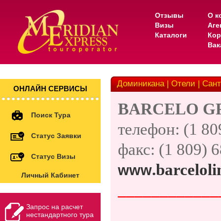
Отзывы
О к
Визы
Аге
Каталоги
Кор
Вак
Доминикана | Отели | Санто
ОНЛАЙН СЕРВИСЫ
В
ARCELO GR
Поиск Тура
телефон: (1 80
Статус Заявки
факс: (1 809)
6
Статус Визы
.
barceloli
www
Личный Кабинет
____________
Запрос на расчет
нестандартного тура