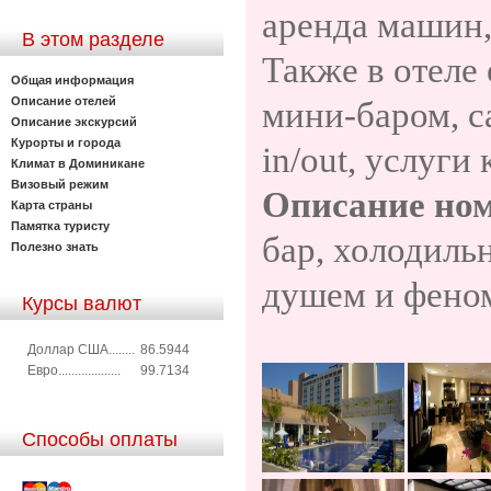
аренда машин,
В этом разделе
Также в
отеле
Общая информация
Описание отелей
мини-баром, са
Описание экскурсий
Курорты и города
in/out, услуги
Климат в Доминикане
Визовый режим
Описание ном
Карта страны
Памятка туристу
бар, холодильн
Полезно знать
душем и фено
Курсы валют
Доллар США........
86.5944
Евро...................
99.7134
Способы оплаты