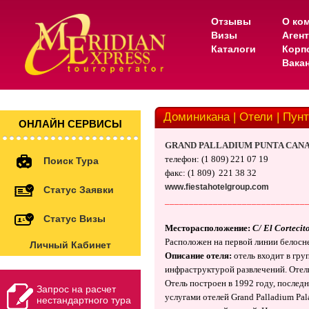
Отзывы
О ко
Визы
Аген
Каталоги
Корп
Вака
Доминикана | Отели | Пунт
ОНЛАЙН СЕРВИСЫ
GRAND PALLADIUM PUNTA CANA
телефон
: (1 809)
221 07 19
Поиск Тура
факс
: (1 809)
221 38 32
www.fiestahotelgroup.com
Статус Заявки
_____________________________
Статус Визы
Месторасположение
:
C/ El Cortecit
Р
асположен
на первой линии белосн
Личный Кабинет
Описание отеля:
отель входит в гру
инфраструктурой развлечений. Отель
Отель построен в 1992 году, послед
Запрос на расчет
услугами отелей Grand Palladium Pal
нестандартного тура