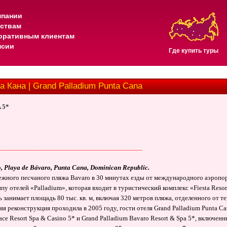
мпании
тствам
оративным клиентам
нсии
Где купить туры
а Кана | Grand Palladium Punta Cana
 5*
_________________________________________
o, Playa de Bávaro, Punta Cana, Dominican Republic.
ежного песчаного пляжа Bavaro в 30 минутах езды от международного аэропо
ппу отелей «Palladium», которая входит в туристический комплекс «Fiesta Reso
 занимает площадь 80 тыс. кв. м, включая 320 метров пляжа, отделенного от т
няя реконструкция проходила в 2005 году,
гости отеля Grand Palladium Punta Ca
ace Resort Spa & Casino 5* и Grand Palladium Bavaro Resort & Spa 5*, включенн