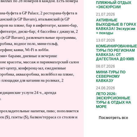
виллах по 28 номеров в каждой. Есть номера
ПЛЯЖНЫЙ ОТДЫХ
+ЭКСКУРСИИ
на-буфета в GP Palace, 2 ресторана-буфета в
21.07.2026
канский (в GP Bavaro), итальянский (в GP
АКТИВНЫЕ
ВЫХОДНЫЕ В ГОРАХ
 баров на пляже, бар в амфитеатре, казино-бар,
КАВКАЗА! Экскурсии
амфитеатре, диско-бар; 4 бассейна с джакузи, 2
+ походы
а (в GP Bavaro), развлекательные программы,
13.07.2026
эробика, водное поло, мини-гольф,
КОМБИНИРОВАННЫЕ
рфинг, каяки, Wi-Fi в лобби.
ТУРЫ ПО РЕГИОНАМ
КАВКАЗА: ОТ
ыми» барами, дневные и вечерние
ДАГЕСТАНА ДО КМВ
лоне красоты, массаж и парикмахерский салон
08.07.2026
рнет-центр, конференц-зал, ежедневные
МИНИ-ТУРЫ ПО
эробика, аквааэробика, волейбол на пляже,
СЕВЕРНОМУ
4 площадки для катания на роликах, 2
КАВКАЗУ
24.06.2026
медицинские услуги 24 ч., аренда
ЛЕТО 2026:
ЭКСКУРСИОННЫЕ
.
ТУРЫ & ОТДЫХ НА
МОРЕ
, прохладительные напитки, пиво; пополняется
($), газеты ($), балкон/терраса со столом и
Посмотреть все