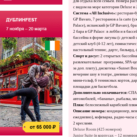
для отдыха всей семьей.
Номера расп
с видом на море категории Deluxe и J
Система «
All
Inclusive
»:
ресторан-б
GP Bavaro, 7 ресторанов a la carte 
Palace), испанский (в GP Bavaro), бра
2 бара в GP Palace: в лобби и в бассе
бассейна в форме лагуны (с детской 
детский клуб (4-12 лет), гимнастичес
настольный теннис, дартс, бильярд, 
Спорт и досуг:
2 открытых бассейна
развлекательные программы, SPA-цен
за доп. плату),
дискотека «Sunset Bou
вечерние шоу в театре, дневные спо
мини-гольф, 6 теннисных кортов, дар
площадки для баскетбола.
Дополнительно оплачивается:
СПА-
автомобилей, «бананы», рыбалка, мо
Пляж:
белоснежный карибский пляж
Описание номера:
кондиционер, вен
ежедневно), кофеварка, радио-часы с
2 креслами.
Deluxe Room (425 номеров)
Junior Suite (в корпусах – 12 номеро