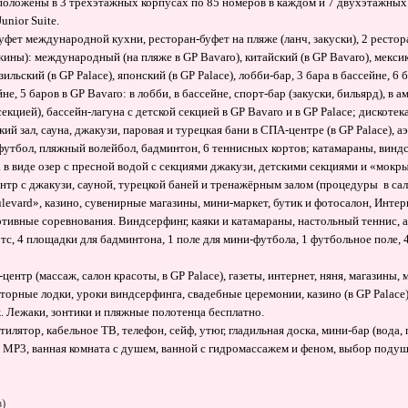
оложены в 3 трехэтажных корпусах по 85 номеров в каждом и 7 двухэтажных 
unior Suite.
уфет международной кухни, ресторан-буфет на пляже (ланч, закуски), 2 рестора
(ужины): международный (на пляже в GP Bavaro), китайский (в GP Bavaro), мекси
зильский (в GP Palace), японский (в GP Palace), лобби-бар, 3 бара в бассейне, 6
йне, 5 баров в GP Bavaro: в лобби, в бассейне, спорт-бар (закуски, бильярд), в 
секцией), бассейн-лагуна с детской секцией в GP Bavaro и в GP Palace; дискотек
кий зал, сауна, джакузи, паровая и турецкая бани в СПА-центре (в GP Palace), а
футбол, пляжный волейбол, бадминтон, 6 теннисных кортов; катамараны, виндсе
 в виде озер с пресной водой с секциями джакузи, детскими секциями и «мокр
тр с джакузи, сауной, турецкой баней и тренажёрным залом (процедуры в са
levard», казино, сувенирные магазины, мини-маркет, бутик и фотосалон, Инте
ртивные соревнования. Виндсерфинг, каяки и катамараны, настольный теннис, а
тс, 4 площадки для бадминтона, 1 поле для мини-футбола, 1 футбольное поле, 
центр (массаж, салон красоты, в GP Palace), газеты, интернет, няня, магазины, 
торные лодки, уроки виндсерфинга, свадебные церемонии, казино (в GP Palace)
.
Лежаки, зонтики и пляжные полотенца бесплатно.
тилятор, кабельное ТВ, телефон, сейф, утюг, гладильная доска, мини-бар (вода
 MP3, ванная комната с душем, ванной с гидромассажем и феном, выбор подушек 
в)