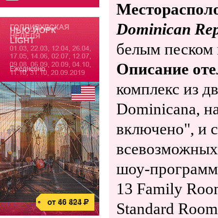
Местораспол
Dominican Rep
белым песком 
Описание оте
комплекс из дв
Dominicana, н
включено", и 
всевозможных 
шоу-программ
13 Family Rooms
Standard Rooms,