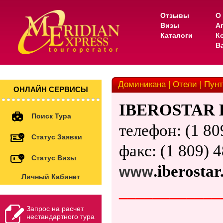
Отзывы
О
Визы
А
Каталоги
К
В
Доминикана | Отели | Пунта
ОНЛАЙН СЕРВИСЫ
IBEROSTAR 
Поиск Тура
телефон
: (1 8
Статус Заявки
факс:
(1 809) 4
Статус Визы
.
iberosta
www
Личный Кабинет
____________
Запрос на расчет
нестандартного тура