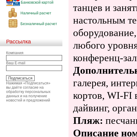
Банковской картой
танцев и заня
Наличный расчет
настольным те
Безналичный расчет
оборудование,
Рассылка
любого уровня
Компания
конференц-зал
Ваш E-mail
Дополнитель
галерея, инте
Нажимая «Подписаться»
вы даёте согласие на
обработку персональных
кортов,
WI
-
FI
данных и на получение
новостей и предложений
дайвинг, орга
Пляж:
песчан
Описание ном