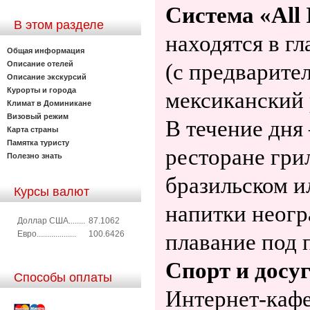
Система «All I
В этом разделе
находятся в г
Общая информация
Описание отелей
(с предварите
Описание экскурсий
Курорты и города
мексиканский 
Климат в Доминикане
Визовый режим
В течение дня 
Карта страны
Памятка туристу
ресторане гри
Полезно знать
бразильском и
Курсы валют
напитки неогр
Доллар США........
87.1062
Евро...................
100.6426
плавание под 
Спорт и досу
Способы оплаты
Интернет-кафе