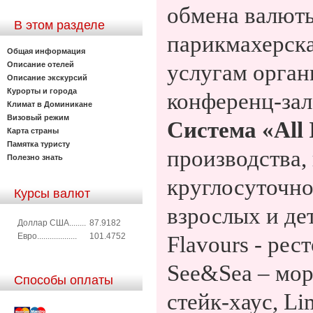
обмена валюты,
В этом разделе
парикмахерска
Общая информация
Описание отелей
услугам орган
Описание экскурсий
Курорты и города
конференц-зал
Климат в Доминикане
Визовый режим
Система «
All
Карта страны
Памятка туристу
производства,
Полезно знать
круглосуточн
Курсы валют
взрослых и дет
Доллар США........
87.9182
Евро...................
101.4752
Flavours - ре
See&Sea – море
Способы оплаты
стейк-хаус, L