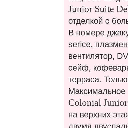
Junior
Suite
De
отделкой с бол
В номере джаку
serice, плазме
вентилятор, DV
сейф, кофеварк
терраса. Тольк
Максимальное 
Colonial
Junior
на верхних эта
двумя двуспаль