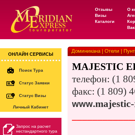
Отзывы
О к
Визы
Аге
Каталоги
Кор
Вак
Доминикана | Отели | Пунта
ОНЛАЙН СЕРВИСЫ
MAJESTIC E
Поиск Тура
телефон: (1 80
Статус Заявки
факс: (1 809) 
Статус Визы
.
majestic
-
www
Личный Кабинет
____________
Запрос на расчет
нестандартного тура