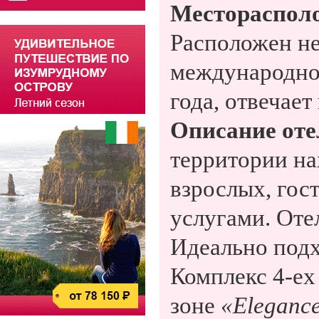
Местораспол
Расположен не
международног
года, отвечае
Описание оте
территории на
взрослых, гос
услугами. Оте
Идеально подх
Комплекс 4-ех
зоне
«Eleganc