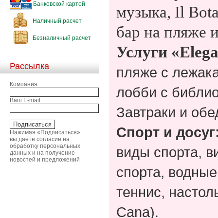
Банковской картой
музыка, Il Bot
Наличный расчет
бар на пляже и
Безналичный расчет
Услуги «
Eleg
Рассылка
пляже с лежака
Компания
лобби с библи
Ваш E-mail
Завтраки и обе
Спорт и досуг
Нажимая «Подписаться»
вы даёте согласие на
обработку персональных
виды спорта, в
данных и на получение
новостей и предложений
спорта, водные
теннис, настоль
Cana).