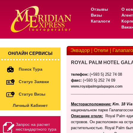
Отзывы
О ко
Визы
Аген
Каталоги
Корп
Вака
Эквадор | Отели | Галапаго
ОНЛАЙН СЕРВИСЫ
ROYAL PALM HOTEL GALA
Поиск Тура
телефон:
(+593 5) 252 74 08
факс:
(+593 5) 252 74 09
Статус Заявки
www.royalpalmgalapagos.com
_____________________________
Статус Визы
Месторасположение
:
Km. 18 Via
Личный Кабинет
национальном парке Галапагосских
Описание отеля:
Royal Palm ед
островов. Он расположен на остро
Запрос на расчет
растительностью.
Royal
Palm
был
нестандартного тура