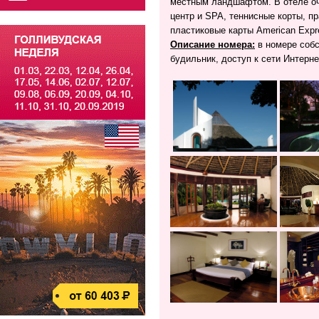
местным ландшафтом. В отеле оче
центр и SPA, теннисные корты, п
пластиковые карты American Exp
Описание номера:
в номере собс
будильник, доступ к сети Интерне