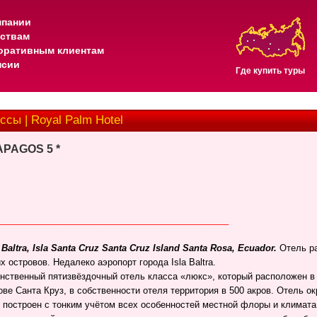
мпании
тствам
оративным клиентам
нсии
Где купить туры
ссы | Royal Palm Hotel
PAGOS 5 *
_______________________________________________
 Baltra, Isla Santa Cruz Santa Cruz Island Santa Rosa, Ecuador.
Отель ра
 островов. Недалеко аэропорт города Isla Baltra.
инственный пятизвёздочный отель класса «люкс», который расположен в
ве Санта Круз, в собственности отеля территория в 500 акров. Отель о
 построен с тонким учётом всех особенностей местной флоры и климата,