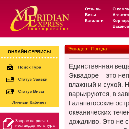
Отзывы
О комп
Визы
Агентс
Каталоги
Корпор
Ваканс
Эквадор | Погода
ОНЛАЙН СЕРВИСЫ
Единственная вещь
Поиск Тура
Эквадоре – это неп
Статус Заявки
влажный и сухой. 
Статус Визы
варьируются, в за
Галапагосские ост
Личный Кабинет
океанических течен
дождливо. Это не 
Запрос на расчет
нестандартного тура